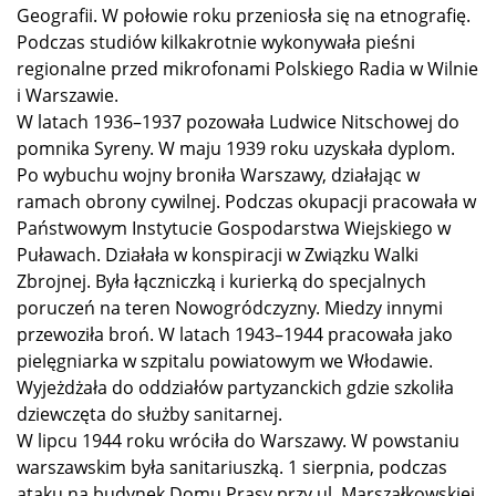
Geografii. W połowie roku przeniosła się na etnografię.
Podczas studiów kilkakrotnie wykonywała pieśni
regionalne przed mikrofonami Polskiego Radia w Wilnie
i Warszawie.
W latach 1936–1937 pozowała Ludwice Nitschowej do
pomnika Syreny. W maju 1939 roku uzyskała dyplom.
Po wybuchu wojny broniła Warszawy, działając w
ramach obrony cywilnej. Podczas okupacji pracowała w
Państwowym Instytucie Gospodarstwa Wiejskiego w
Puławach. Działała w konspiracji w Związku Walki
Zbrojnej. Była łączniczką i kurierką do specjalnych
poruczeń na teren Nowogródczyzny. Miedzy innymi
przewoziła broń. W latach 1943–1944 pracowała jako
pielęgniarka w szpitalu powiatowym we Włodawie.
Wyjeżdżała do oddziałów partyzanckich gdzie szkoliła
dziewczęta do służby sanitarnej.
W lipcu 1944 roku wróciła do Warszawy. W powstaniu
warszawskim była sanitariuszką. 1 sierpnia, podczas
ataku na budynek Domu Prasy przy ul. Marszałkowskiej