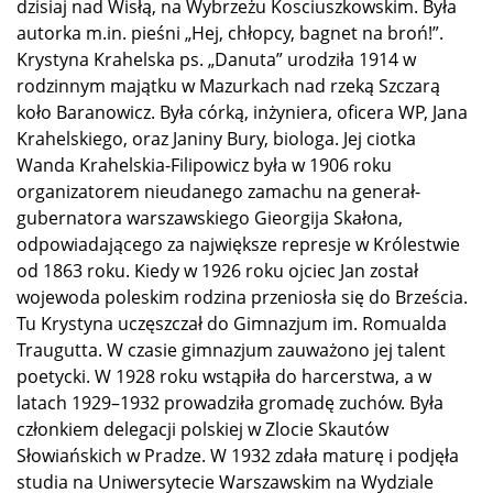
dzisiaj nad Wisłą, na Wybrzeżu Kosciuszkowskim. Była
autorka m.in. pieśni „Hej, chłopcy, bagnet na broń!”.
Krystyna Krahelska ps. „Danuta” urodziła 1914 w
rodzinnym majątku w Mazurkach nad rzeką Szczarą
koło Baranowicz. Była córką, inżyniera, oficera WP, Jana
Krahelskiego, oraz Janiny Bury, biologa. Jej ciotka
Wanda Krahelskia-Filipowicz była w 1906 roku
organizatorem nieudanego zamachu na generał-
gubernatora warszawskiego Gieorgija Skałona,
odpowiadającego za największe represje w Królestwie
od 1863 roku. Kiedy w 1926 roku ojciec Jan został
wojewoda poleskim rodzina przeniosła się do Brześcia.
Tu Krystyna uczęszczał do Gimnazjum im. Romualda
Traugutta. W czasie gimnazjum zauważono jej talent
poetycki. W 1928 roku wstąpiła do harcerstwa, a w
latach 1929–1932 prowadziła gromadę zuchów. Była
członkiem delegacji polskiej w Zlocie Skautów
Słowiańskich w Pradze. W 1932 zdała maturę i podjęła
studia na Uniwersytecie Warszawskim na Wydziale