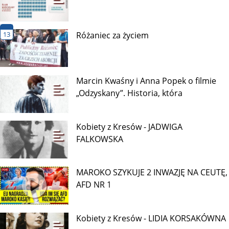
LUDZI! TURCJA, ARABIA
Surogatka walczy z biologicznymi
rodzicami o życie chorego dziecka
Od września dwie „edukacje
zdrowotne”, ale rodzice
Trwałość związków małżeńskich
13
Różaniec za życiem
Marcin Kwaśny i Anna Popek o filmie