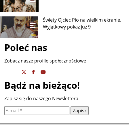
„Odzyskany”. Historia, która
Kobiety z Kresów - JADWIGA
FALKOWSKA
MAROKO SZYKUJE 2 INWAZJĘ NA CEUTĘ,
AFD NR 1
Kobiety z Kresów - LIDIA KORSAKÓWNA
Święty Ojciec Pio na wielkim ekranie.
Wyjątkowy pokaz już 9
Poleć nas