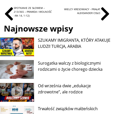
Tematy:
krystyna krahelska
poetka żołnierz ak harcerka etnografka
2 sierpnia 1944 roku w powstaniu warszawskim
poległa krystyna krahelska poetka
hej chłopcy bagnet na broń
SPOTKANIE ZE SŁOWEM –
WIELCY KRESOWIACY - PRAŁAT
213/365 – PRAWDA I WOLNOŚĆ
ALEKSANDER CISŁO
–Mt 14, 1-12)
Najnowsze wpisy
SZUKAMY IMIGRANTA, KTÓRY ATAKUJE