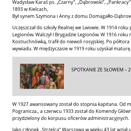
Wadysław Karaś ps. „Czarny”, „Dąbrowski”, „Pankracy”, 
1893 w Kielcach,
Był synem Szymona i Anny z domu Domagałło-Dąbrowski
Uczęszczał do szkoły Realnej we Lwowie. W 1914 roku p
Legionów. Walczył I Brygadzie Legionów. W 1916 roku
Kostiuchnówką, trafił do niewoli rosyjskiej. Po półtora
wywiadu. W międzyczasie w 1919 roku uzyskał maturę. 
SPOTKANIE ZE SŁOWEM – 21
W 1927 awansowany został do stopnia kapitana. Od 
Pogranicza., a czerwcu 1933 został do Komendy Główn
przydzielony do korpusu oficerów administracyjnych.
Jako członek „Strzelca” Warszawa w wieku 43 lat wziął u