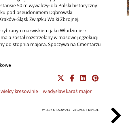
tansie 50 m wywalczył dla Polski historyczny
 roku pod pseudonimem Dąbrowski
raków–Śląsk Związku Walki Zbrojnej.
przybranym nazwiskiem jako Włodzimierz
maja został rozstrzelany w masowej egzekucji
y do stopnia majora. Spoczywa na Cmentarzu
skowe
wielcy kresowinie
władysław karaś major
WIELCY KRESOWIACY - ZYGMUNT KRAUZE