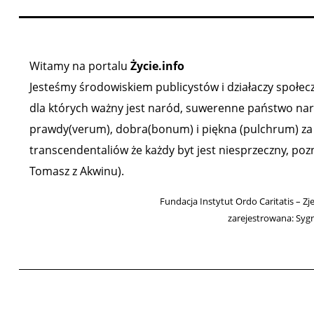
Witamy na portalu
Życie.info
Jesteśmy środowiskiem publicystów i działaczy społeczn
dla których ważny jest naród, suwerenne państwo narod
prawdy(verum), dobra(bonum) i piękna (pulchrum) za ź
transcendentaliów że każdy byt jest niesprzeczny, poz
Tomasz z Akwinu).
Fundacja Instytut Ordo Caritatis – Zj
zarejestrowana: Syg