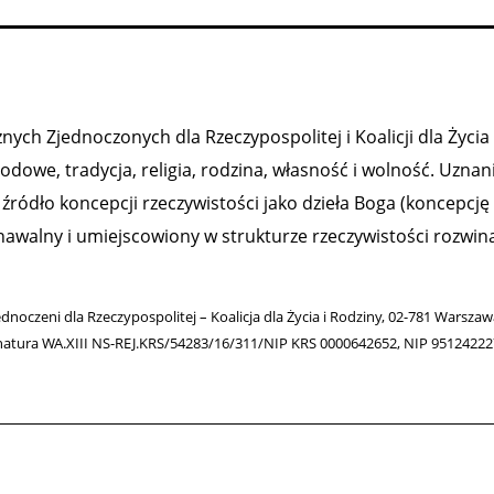
ych Zjednoczonych dla Rzeczypospolitej i Koalicji dla Życia 
owe, tradycja, religia, rodzina, własność i wolność. Uznan
ródło koncepcji rzeczywistości jako dzieła Boga (koncepcję
nawalny i umiejscowiony w strukturze rzeczywistości rozwiną
ednoczeni dla Rzeczypospolitej – Koalicja dla Życia i Rodziny, 02-781 Warsza
natura WA.XIII NS-REJ.KRS/54283/16/311/NIP KRS 0000642652, NIP 9512422