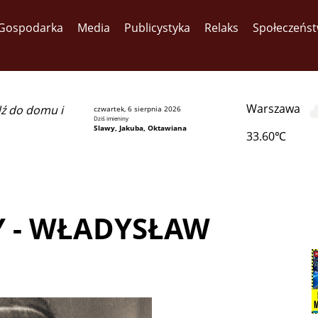
Gospodarka
Media
Publicystyka
Relaks
Społeczeńs
Warszawa
dź do domu i
czwartek, 6 sierpnia 2026
Dziś imieniny
Slawy, Jakuba, Oktawiana
33.60℃
Y - WŁADYSŁAW