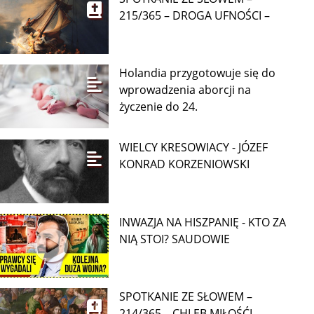
215/365 – DROGA UFNOŚCI –
Holandia przygotowuje się do
wprowadzenia aborcji na
życzenie do 24.
WIELCY KRESOWIACY - JÓZEF
KONRAD KORZENIOWSKI
INWAZJA NA HISZPANIĘ - KTO ZA
NIĄ STOI? SAUDOWIE
SPOTKANIE ZE SŁOWEM –
214/365 – CHLEB MIŁOŚĆI –