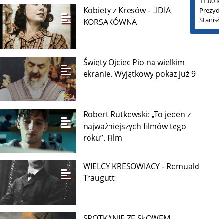
11.00 
Kobiety z Kresów - LIDIA
Prezyd
Stanis
KORSAKÓWNA
Święty Ojciec Pio na wielkim
ekranie. Wyjątkowy pokaz już 9
Robert Rutkowski: „To jeden z
najważniejszych filmów tego
roku”. Film
WIELCY KRESOWIACY - Romuald
Traugutt
SPOTKANIE ZE SŁOWEM –