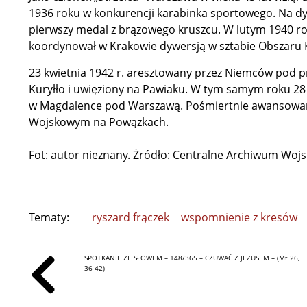
1936 roku w konkurencji karabinka sportowego. Na dys
pierwszy medal z brązowego kruszcu. W lutym 1940
koordynował w Krakowie dywersją w sztabie Obszaru K
23 kwietnia 1942 r. aresztowany przez Niemców pod 
Kuryłło i uwięziony na Pawiaku. W tym samym roku 28 
w Magdalence pod Warszawą. Pośmiertnie awansowan
Wojskowym na Powązkach.
Fot: autor nieznany. Żródło: Centralne Archiwum Woj
Tematy:
ryszard frączek
wspomnienie z kresów
SPOTKANIE ZE SŁOWEM – 148/365 – CZUWAĆ Z JEZUSEM – (Mt 26,
36-42)