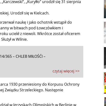
„Karczewski”, „Kuryłło” urodził się 31 sierpnia
ej. Urodził się w Kielcach.
rzerwał naukę i jako ochotnik wstąpił do
 ranny w bitwach pod Łowczówkiem i
 roku uciekł z niewoli. Wkrótce został oficerem
Służył w Wilnie.
4/365 – CHLEB MIŁOŚĆI –
czytaj więcej >>
marca 1930 przeniesiony do Korpusu Ochrony
ej Związku Strzeleckiego. Następnie
dział w Igrzyskach Olimpijskich w Berlinie w