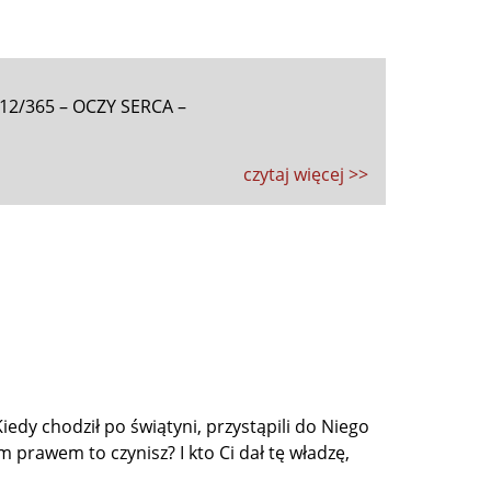
12/365 – OCZY SERCA –
czytaj więcej >>
iedy chodził po świątyni, przystąpili do Niego
im prawem to czynisz? I kto Ci dał tę władzę,