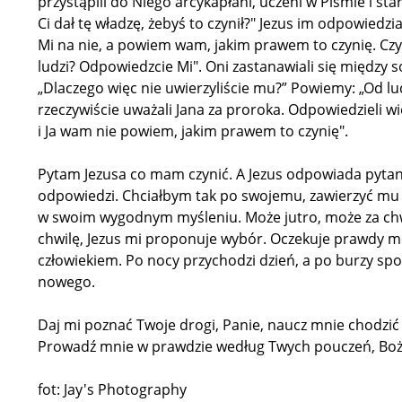
przystąpili do Niego arcykapłani, uczeni w Piśmie i star
Ci dał tę władzę, żebyś to czynił?" Jezus im odpowied
Mi na nie, a powiem wam, jakim prawem to czynię. Czy 
ludzi? Odpowiedzcie Mi". Oni zastanawiali się między so
„Dlaczego więc nie uwierzyliście mu?” Powiemy: „Od lud
rzeczywiście uważali Jana za proroka. Odpowiedzieli wi
i Ja wam nie powiem, jakim prawem to czynię".
Pytam Jezusa co mam czynić. A Jezus odpowiada pytan
odpowiedzi. Chciałbym tak po swojemu, zawierzyć mu i 
w swoim wygodnym myśleniu. Może jutro, może za chwi
chwilę, Jezus mi proponuje wybór. Oczekuje prawdy m
człowiekiem. Po nocy przychodzi dzień, a po burzy spok
nowego.
Daj mi poznać Twoje drogi, Panie, naucz mnie chodzić
Prowadź mnie w prawdzie według Twych pouczeń, Boże
fot: Jay's Photography