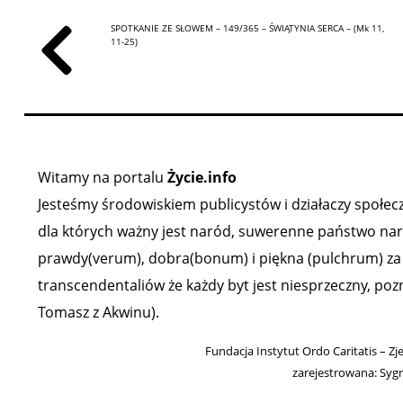
SPOTKANIE ZE SŁOWEM – 149/365 – ŚWIĄTYNIA SERCA – (Mk 11,
11-25)
Witamy na portalu
Życie.info
Jesteśmy środowiskiem publicystów i działaczy społeczn
dla których ważny jest naród, suwerenne państwo narod
prawdy(verum), dobra(bonum) i piękna (pulchrum) za ź
transcendentaliów że każdy byt jest niesprzeczny, poz
Tomasz z Akwinu).
Fundacja Instytut Ordo Caritatis – Zj
zarejestrowana: Syg