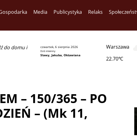
Gospodarka
Media
Publicystyka
Relaks
Społeczeńs
Warszawa
dź do domu i
czwartek, 6 sierpnia 2026
Dziś imieniny
Slawy, Jakuba, Oktawiana
22.70℃
M – 150/365 – PO
IEŃ – (Mk 11,