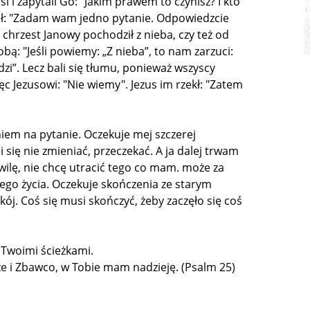
si i zapytali Go: "Jakim prawem to czynisz? I kto
ział: "Zadam wam jedno pytanie. Odpowiedzcie
chrzest Janowy pochodził z nieba, czy też od
bą: "Jeśli powiemy: „Z nieba”, to nam zarzuci:
zi”. Lecz bali się tłumu, ponieważ wszyscy
ęc Jezusowi: "Nie wiemy". Jezus im rzekł: "Zatem
iem na pytanie. Oczekuje mej szczerej
się nie zmieniać, przeczekać. A ja dalej trwam
lę, nie chcę utracić tego co mam. może za
ego życia. Oczekuje skończenia ze starym
ój. Coś się musi skończyć, żeby zaczęło się coś
 Twoimi ścieżkami.
 i Zbawco, w Tobie mam nadzieję. (Psalm 25)