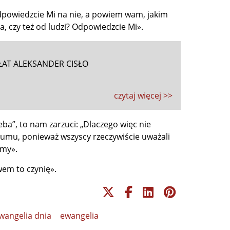
dpowiedzcie Mi na nie, a powiem wam, jakim
a, czy też od ludzi? Odpowiedzcie Mi».
ŁAT ALEKSANDER CISŁO
czytaj więcej >>
eba”, to nam zarzuci: „Dlaczego więc nie
 tłumu, ponieważ wszyscy rzeczywiście uważali
emy».
wem to czynię».
wangelia dnia
ewangelia