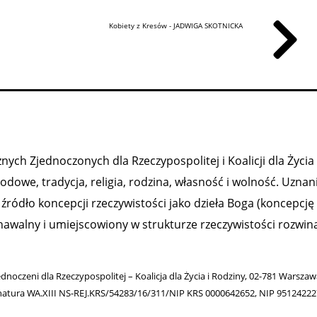
Kobiety z Kresów - JADWIGA SKOTNICKA
ych Zjednoczonych dla Rzeczypospolitej i Koalicji dla Życia 
owe, tradycja, religia, rodzina, własność i wolność. Uznan
ródło koncepcji rzeczywistości jako dzieła Boga (koncepcję
nawalny i umiejscowiony w strukturze rzeczywistości rozwiną
ednoczeni dla Rzeczypospolitej – Koalicja dla Życia i Rodziny, 02-781 Warsza
natura WA.XIII NS-REJ.KRS/54283/16/311/NIP KRS 0000642652, NIP 9512422