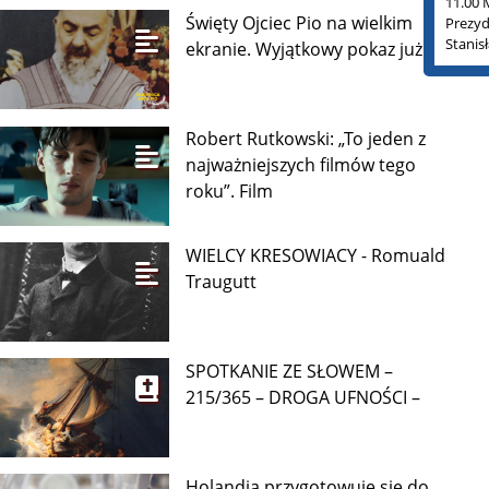
11.00 
Święty Ojciec Pio na wielkim
Prezyd
Stanis
ekranie. Wyjątkowy pokaz już 9
Robert Rutkowski: „To jeden z
najważniejszych filmów tego
roku”. Film
WIELCY KRESOWIACY - Romuald
Traugutt
SPOTKANIE ZE SŁOWEM –
215/365 – DROGA UFNOŚCI –
Holandia przygotowuje się do