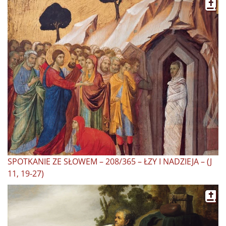
SPOTKANIE ZE SŁOWEM – 208/365 – ŁZY I NADZIEJA – (J
11, 19-27)