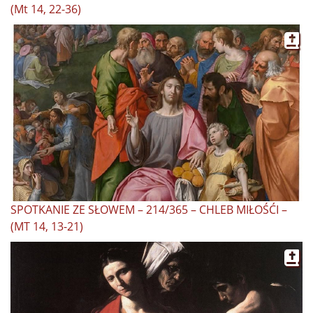
(Mt 14, 22-36)
SPOTKANIE ZE SŁOWEM – 214/365 – CHLEB MIŁOŚĆI –
(MT 14, 13-21)