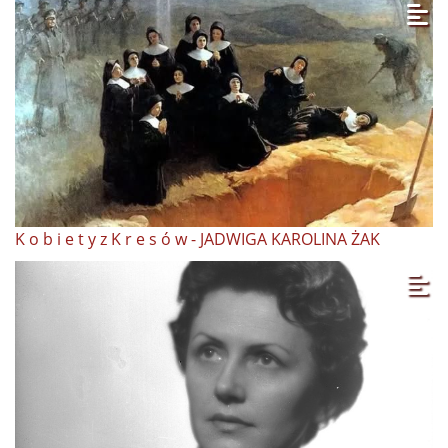
K o b i e t y z K r e s ó w - JADWIGA KAROLINA ŻAK