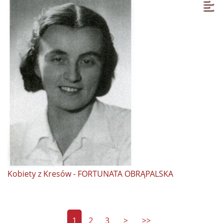
Kobiety z Kresów - FORTUNATA OBRĄPALSKA
1
2
3
>
>>