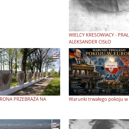
WIELCY KRESOWIACY - PRAŁ
ALEKSANDER CISŁO
RONA PRZEBRAŻA NA
Warunki trwałego pokoju w