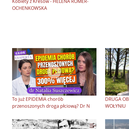
Kobiety z Kresów - HELENA ROMER-
OCHENKOWSKA
To już EPIDEMIA chorób
DRUGA OB
przenoszonych droga płciową? Dr N
WOŁYNIU