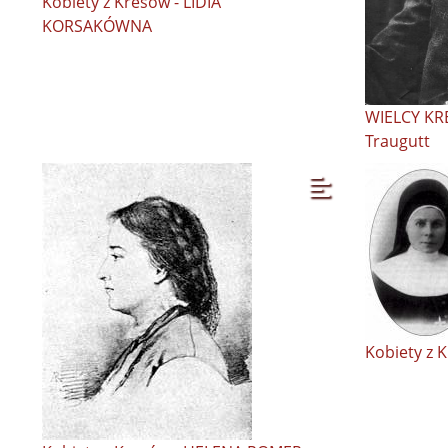
Kobiety z Kresów - LIDIA
KORSAKÓWNA
WIELCY KR
Traugutt
Kobiety z K