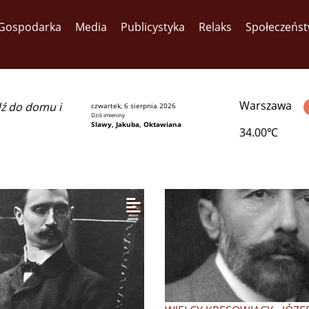
Gospodarka
Media
Publicystyka
Relaks
Społeczeńs
Warszawa
dź do domu i
czwartek, 6 sierpnia 2026
Dziś imieniny
Slawy, Jakuba, Oktawiana
34.00℃