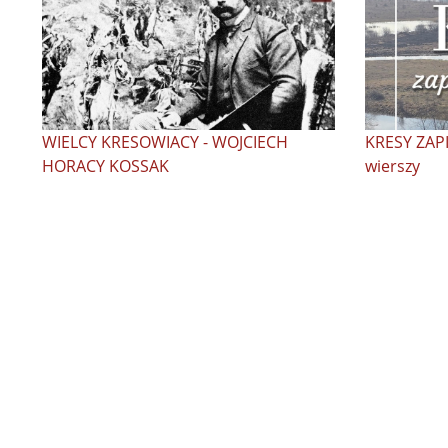
WIELCY KRESOWIACY - WOJCIECH
KRESY ZAP
HORACY KOSSAK
wierszy