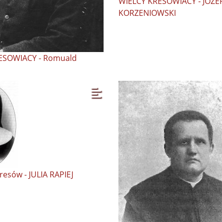
WIELCY KRESOWIACY - JÓZ
KORZENIOWSKI
ESOWIACY - Romuald
resów - JULIA RAPIEJ