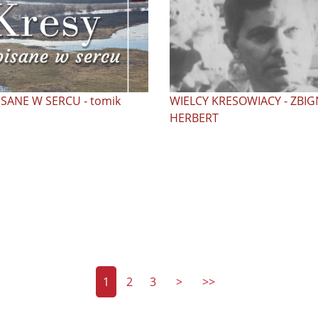
ISANE W SERCU - tomik
WIELCY KRESOWIACY - ZBI
HERBERT
1
2
3
>
>>