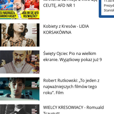
11.00 
CEUTĘ, AFD NR 1
Prezyd
Stanis
Kobiety z Kresów - LIDIA
KORSAKÓWNA
Święty Ojciec Pio na wielkim
ekranie. Wyjątkowy pokaz już 9
Robert Rutkowski: „To jeden z
najważniejszych filmów tego
roku”. Film
WIELCY KRESOWIACY - Romuald
Traugutt