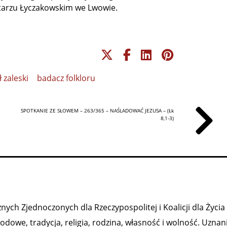
tarzu Łyczakowskim we Lwowie.
 zaleski
badacz folkloru
SPOTKANIE ZE SŁOWEM – 263/365 – NAŚLADOWAĆ JEZUSA – (Łk
8,1-3)
ych Zjednoczonych dla Rzeczypospolitej i Koalicji dla Życia 
owe, tradycja, religia, rodzina, własność i wolność. Uznan