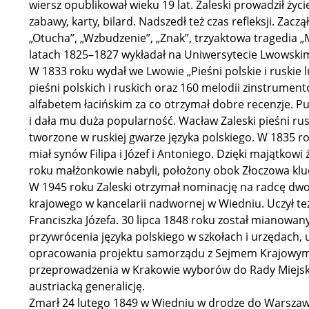
wiersz opublikował wieku 19 lat. Zaleski prowadził życi
zabawy, karty, bilard. Nadszedł też czas refleksji. Zac
„Otucha”, „Wzbudzenie”, „Znak”, trzyaktowa tragedia „
latach 1825–1827 wykładał na Uniwersytecie Lwowski
W 1833 roku wydał we Lwowie „Pieśni polskie i ruskie l
pieśni polskich i ruskich oraz 160 melodii zinstrumen
alfabetem łacińskim za co otrzymał dobre recenzje. P
i dała mu duża popularność. Wacław Zaleski pieśni ruski
tworzone w ruskiej gwarze języka polskiego. W 1835 r
miał synów Filipa i Józef i Antoniego. Dzięki majątkow
roku małżonkowie nabyli, położony obok Złoczowa klu
W 1945 roku Zaleski otrzymał nominację na radcę dwo
krajowego w kancelarii nadwornej w Wiedniu. Uczył te
Franciszka Józefa. 30 lipca 1848 roku został mianowan
przywrócenia języka polskiego w szkołach i urzędach, 
opracowania projektu samorządu z Sejmem Krajowym
przeprowadzenia w Krakowie wyborów do Rady Miejski
austriacką generalicję.
Zmarł 24 lutego 1849 w Wiedniu w drodze do Warszaw