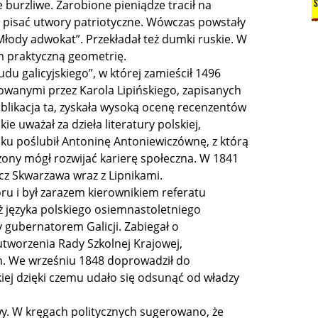
e burzliwe. Zarobione pieniądze tracił na
zął pisać utwory patriotyczne. Wówczas powstały
Młody adwokat”. Przekładał też dumki ruskie. W
m praktyczną geometrię.
udu galicyjskiego”, w której zamieścił 1496
towanymi przez Karola Lipińskiego, zapisanych
ublikacja ta, zyskała wysoką ocenę recenzentów
e uważał za dzieła literatury polskiej,
oku poślubił Antoninę Antoniewiczównę, z którą
i żony mógł rozwijać karierę społeczna. W 1841
cz Skwarzawa wraz z Lipnikami.
ru i był zarazem kierownikiem referatu
ż języka polskiego osiemnastoletniego
y gubernatorem Galicji. Zabiegał o
utworzenia Rady Szkolnej Krajowej,
. We wrześniu 1848 doprowadził do
ej dzięki czemu udało się odsunąć od władzy
y. W kręgach politycznych sugerowano, że