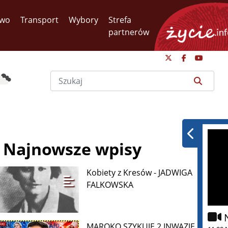
two
Transport
Wybory
Strefa
partnerów
Najnowsze wpisy
Kobiety z Kresów - JADWIGA
FALKOWSKA
MAROKO SZYKUJE 2 INWAZJĘ NA