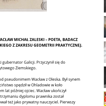
WACŁAW MICHAŁ ZALESKI – POETA, BADACZ
EGO Z ZAKRESU GEOMETRII PRAKTYCZNEJ.
 gubernator Galicji. Przyczynił się do
ytowego Ziemskiego.
pod pseudonimem Wacław z Oleska. Był synem
ieciństwo spędził w Ohladowie w koło
m lat później ojciec. Wacław ukończył
 otrzymaniu dyplomu prawnika został
wał też jako prywatny nauczyciel. Pierwszy