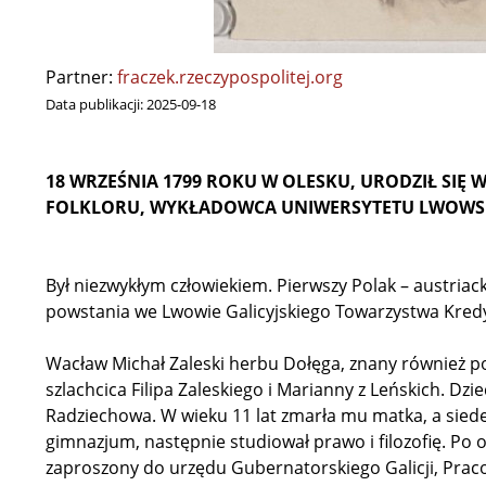
Partner:
fraczek.rzeczypospolitej.org
Data publikacji:
2025-09-18
18 WRZEŚNIA 1799 ROKU W OLESKU, URODZIŁ SIĘ 
FOLKLORU, WYKŁADOWCA UNIWERSYTETU LWOWSKI
Był niezwykłym człowiekiem. Pierwszy Polak – austriacki
powstania we Lwowie Galicyjskiego Towarzystwa Kred
Wacław Michał Zaleski herbu Dołęga, znany również 
szlachcica Filipa Zaleskiego i Marianny z Leńskich. Dz
Radziechowa. W wieku 11 lat zmarła mu matka, a siede
gimnazjum, następnie studiował prawo i filozofię. Po
zaproszony do urzędu Gubernatorskiego Galicji, Praco