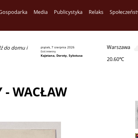
Gospodarka
Media
Publicystyka
Relaks
Społeczeńs
Warszawa
dź do domu i
piątek, 7 sierpnia 2026
Dziś imieniny
Kajetana, Doroty, Sykstusa
20.60℃
Y - WACŁAW