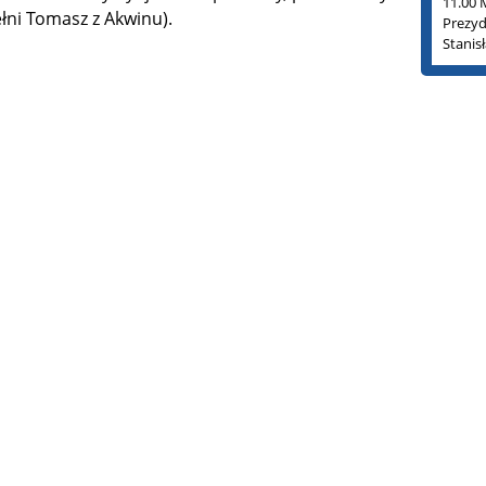
11.00 
łni Tomasz z Akwinu).
Prezyd
Stanis