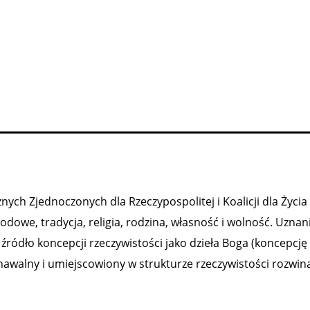
ych Zjednoczonych dla Rzeczypospolitej i Koalicji dla Życia 
owe, tradycja, religia, rodzina, własność i wolność. Uznan
ródło koncepcji rzeczywistości jako dzieła Boga (koncepcję
nawalny i umiejscowiony w strukturze rzeczywistości rozwiną