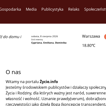
Gospodarka
Media
Publicystyka
Relaks
Społeczeńs
Warszawa
dź do domu i
sobota, 8 sierpnia 2026
Dziś imieniny
Cypriana, Emiliana, Dominika
18.80℃
O nas
Witamy na portalu
Życie.info
Jesteśmy środowiskiem publicystów i działaczy społecznyc
Życia i Rodziny, dla których ważny jest naród, suwerenne
własność i wolność. Uznanie prawdy(verum), dobra(bonu
rzeczywistości jako dzieła Boga (koncepcję transcendenta