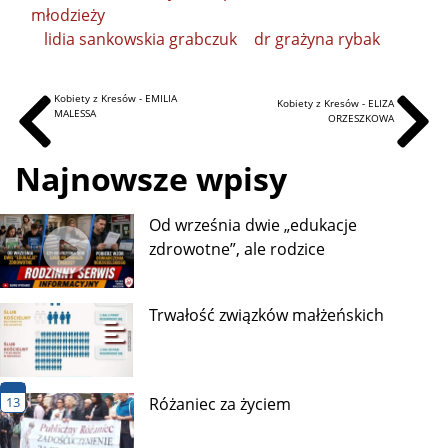
młodzieży
lidia sankowskia grabczuk
dr grażyna rybak
Kobiety z Kresów - EMILIA
Kobiety z Kresów - ELIZA
MALESSA
ORZESZKOWA
Najnowsze wpisy
Od września dwie „edukacje
zdrowotne”, ale rodzice
Trwałość związków małżeńskich
13
Różaniec za życiem