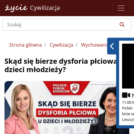
Cywilizacja
Strona główna
Cywilizacja
Wychowanie
Skąd się bierze dysforia płciowa u
dzieci młodzieży?
11.00 
Polski
bicie 
Leszcz