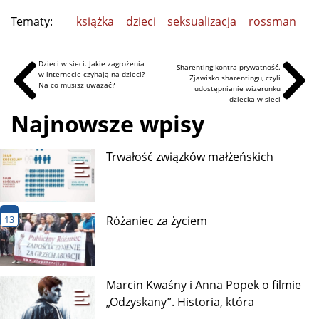
Tematy:
książka
dzieci
seksualizacja
rossman
Dzieci w sieci. Jakie zagrożenia
Sharenting kontra prywatność.
w internecie czyhają na dzieci?
Zjawisko sharentingu, czyli
Na co musisz uważać?
udostępnianie wizerunku
dziecka w sieci
Najnowsze wpisy
Trwałość związków małżeńskich
13
Różaniec za życiem
Marcin Kwaśny i Anna Popek o filmie
„Odzyskany”. Historia, która