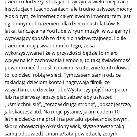
dzieci i młodzieży, szukając przyczyn w wielu miejscach,
instytucjach i zachowaniach, ale trudno usłyszeć mocny
głos o tym, że Internet z całym swoim inwentarzem jest
ogromnym obciążeniem dla dzieci i nastolatków. 6-
latka, tańcząca na YouTube w rytm muzyki w wulgarny i
wyzywający sposób to dziś nic nadzwyczajnego. I o ile
dzieci nie mają świadomości tego, że są
wykorzystywane i że w przyszłości będzie to miało
wpływ na ich zachowania i emocje, to taką świadomość
powinni mieć dorośli i powinni skutecznie kontrolować
to, co dzieci robią w sieci. Tymczasem sami rodzice
zakładają dzieciom konta i nagrywają filmiki ze
wszystkim, co dziecko robi. Wystarczy pójść na spacer
lub na pierwszy lepszy plac zabaw, aby usłyszeć
„uśmiechnij się”, „teraz w drugą stronę”, „pokaż jeszcze,
jak skaczesz” itd. Na moje pytanie, jakim cudem 10-
letnie dziecko ma profil na portalu społecznościowym,
skoro obowiązuje określony wiek, słyszę zawsze taką
samą odpowiedź: „mama/tata powiedzieli, żebym