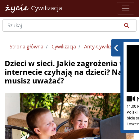
Cywilizacja
Strona główna
Cywilizacja
Anty-Cywilizacja
Dzieci w sieci. Jakie zagrożenia w
internecie czyhają na dzieci? Na co
musisz uważać?
11.00 
Polski
bicie 
Leszcz