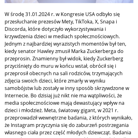
W środę 31.01.2024 r. w Kongresie USA odbyło się
przesłuchanie prezesów Mety, TikToka, X, Snapa i
Discorda, które dotyczyło wykorzystywania i
krzywdzenia dzieci w mediach społecznościowych.
Jednym z najbardziej wyrazistych momentów był ten,
kiedy senator Hawley zmusił Marka Zuckerberga do
przeprosin. Znamienny był widok, kiedy Zuckerberg
przyciśnięty do muru w końcu wstał, obrócił się i
przeprosił obecnych na sali rodziców, trzymających
zdjęcia swoich dzieci, które zmarły w wyniku
samobójstw lub zostały w inny sposób skrzywdzone w
Internecie. Bo dzisiaj już nikt nie ma wątpliwości, że
media społecznościowe mają dewastujący wpływ na
dzieci i młodzież. Meta, światowy gigant, w 2021 r.
przeprowadził wewnętrzne badania, z których wynikało,
że Instagram przyczynia się do zaburzeń postrzegania
własnego ciała przez część młodych dziewcząt. Badania