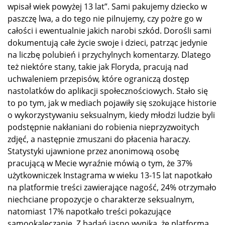
wpisał wiek powyżej 13 lat”. Sami pakujemy dziecko w
paszczę lwa, a do tego nie pilnujemy, czy pożre go w
całości i ewentualnie jakich narobi szkód. Dorośli sami
dokumentują całe życie swoje i dzieci, patrząc jedynie
na liczbę polubień i przychylnych komentarzy. Dlatego
też niektóre stany, takie jak Floryda, pracują nad
uchwaleniem przepisów, które ograniczą dostęp
nastolatków do aplikacji społecznościowych. Stało się
to po tym, jak w mediach pojawiły się szokujące historie
o wykorzystywaniu seksualnym, kiedy młodzi ludzie byli
podstępnie nakłaniani do robienia nieprzyzwoitych
zdjęć, a następnie zmuszani do płacenia haraczy.
Statystyki ujawnione przez anonimową osobę
pracującą w Mecie wyraźnie mówią o tym, że 37%
użytkowniczek Instagrama w wieku 13-15 lat napotkało
na platformie treści zawierające nagość, 24% otrzymało
niechciane propozycje o charakterze seksualnym,
natomiast 17% napotkało treści pokazujące
samookaleczanie. Z badań jasno wynika, że platforma