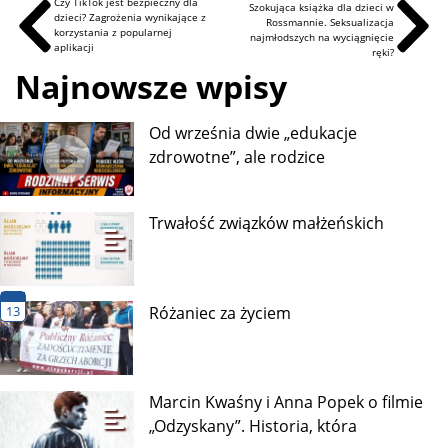
Czy TikTok jest bezpieczny dla
Szokująca książka dla dzieci w
dzieci? Zagrożenia wynikające z
Rossmannie. Seksualizacja
korzystania z popularnej
najmłodszych na wyciągnięcie
aplikacji
ręki?
Najnowsze wpisy
Od września dwie „edukacje
zdrowotne”, ale rodzice
Trwałość związków małżeńskich
13
Różaniec za życiem
Marcin Kwaśny i Anna Popek o filmie
„Odzyskany”. Historia, która