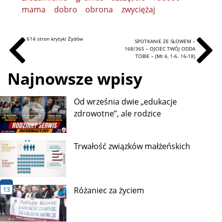
mama
dobro
obrona
zwyciężaj
614 stron krytyki Żydów
SPOTKANIE ZE SŁOWEM –
168/365 – OJCIEC TWÓJ ODDA
TOBIE – (Mt 6, 1-6. 16-18)
Najnowsze wpisy
Od września dwie „edukacje
zdrowotne”, ale rodzice
Trwałość związków małżeńskich
13
Różaniec za życiem