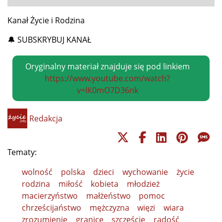
Kanał Życie i Rodzina
🔔 SUBSKRYBUJ KANAŁ
Oryginalny materiał znajduje się pod linkiem
https://www.youtube.com/watch?
v=IK0mO7D36nk
Redakcja
Tematy:
wolność
polska
dzieci
wychowanie
życie
rodzina
miłość
kobieta
młodzież
macierzyństwo
małżeństwo
pomoc
chrześcijaństwo
mężczyzna
więzi
wiara
zrozumienie
granice
szczęście
radość