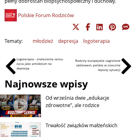
pełny dobrostan biopsychospołeczny i duchowy.
Polskie Forum Rodziców
Tematy:
młodzież
depresja
logoterapia
Logoterapia - znalezienie sensu
Rodziny europejskie zagrożone
życia jako antidotum na
ubóstwem, polskie w znacznie
depresję
lepszej sytuacji
Najnowsze wpisy
Od września dwie „edukacje
zdrowotne”, ale rodzice
Trwałość związków małżeńskich