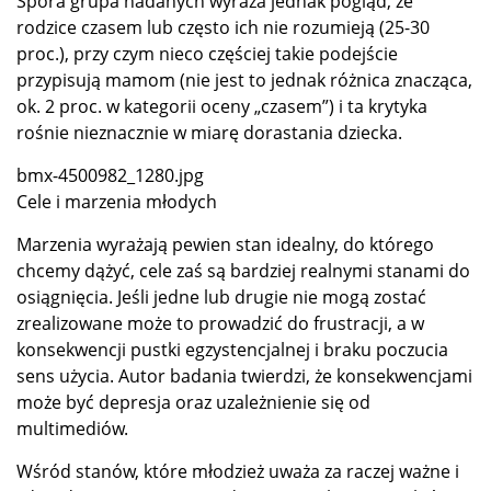
Spora grupa nadanych wyraża jednak pogląd, że
rodzice czasem lub często ich nie rozumieją (25-30
proc.), przy czym nieco częściej takie podejście
przypisują mamom (nie jest to jednak różnica znacząca,
ok. 2 proc. w kategorii oceny „czasem”) i ta krytyka
rośnie nieznacznie w miarę dorastania dziecka.
bmx-4500982_1280.jpg
Cele i marzenia młodych
Marzenia wyrażają pewien stan idealny, do którego
chcemy dążyć, cele zaś są bardziej realnymi stanami do
osiągnięcia. Jeśli jedne lub drugie nie mogą zostać
zrealizowane może to prowadzić do frustracji, a w
konsekwencji pustki egzystencjalnej i braku poczucia
sens użycia. Autor badania twierdzi, że konsekwencjami
może być depresja oraz uzależnienie się od
multimediów.
Wśród stanów, które młodzież uważa za raczej ważne i