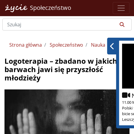
Społeczeństwo
Strona główna
Społeczeństwo
Nauka
Logoterapia – zbadano w jakich
barwach jawi się przyszłość
młodzieży
11.00 
Polski
bicie 
Leszcz