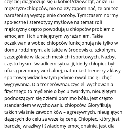
częściej diagnozuje się u kobiet/dziewcząt, aniżeli u
mężczyzn/chłopców, nie należy zapominać, że oni też
narażeni są wystąpienie choroby. Tymczasem normy
społeczne i stereotypy myślowe na temat roli
mężczyzny często powodują u chłopców problem z
emocjami i ich umiejętnym wyrażaniem. Takie
oczekiwania wobec chłopców funkcjonują nie tylko w
domu rodzinnym, ale także w środowisku szkolnym,
szczególnie w klasach męskich i sportowych. Nazbyt
często byłam świadkiem sytuacji, kiedy chłopiec był
ofiarą przemocy werbalnej, natomiast trenerzy z klasy
sportowej widzieli w tym jedynie rywalizację i chęć
wygrywania. Dla trenerów/nauczycieli wychowania
fizycznego to myślenie o byciu twardym, nieugiętym i
podnoszącym się z ziemi pomimo bólu, jest często
standardem w wychowaniu chłopców. Gloryfikują
takich właśnie zawodników – agresywnych, nieugiętych,
dążących do celu za wszelką cenę. Chłopiec, który jest
bardziej wrażliwy i świadomy emocjonalnie, jest dla