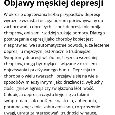
Objawy męskiej depresji
W okresie dojrzewania liczba przypadków depresji
wyraźnie wzrasta i osiąga poziom porównywalny do
zachorowań u dorosłych. I choć depresja nie omija
chłopców, oni sami rzadziej szukają pomocy. Dlatego
postrzeganie depresji jako choroby kobiet jest
niesprawiedliwe i automatycznie powoduje, że leczenie
depresji u mężczyzn jest znacznie trudniejsze.
Symptomy depresji wśród mężczyzn, a wcześniej
chłopców, mogą być mylące i wiązane z okresem
dojrzewania i przeżywanego buntu. Depresja to
choroba o wielu twarzach i przejawia się na wiele
sposobów, miedzy innymi jako drażliwość, wybuchy
złości, gniew, agresja czy zwiększona kłótliwość.
Chłopięca depresja często kryje się za takimi
symptomami jak obniżenie nastroju, anhedonia,
poranne zmęczenie, zaburzenia snu, rozproszenie
uwagi, utrata zainteresowań, trudności w nauce,