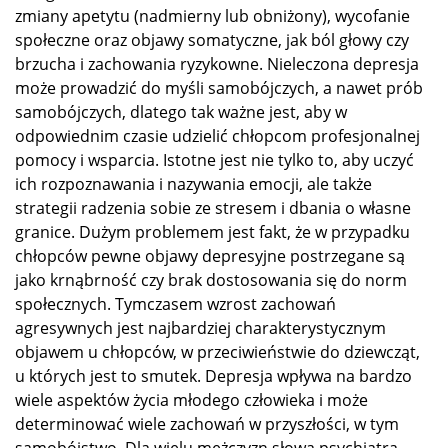
zmiany apetytu (nadmierny lub obniżony), wycofanie
społeczne oraz objawy somatyczne, jak ból głowy czy
brzucha i zachowania ryzykowne. Nieleczona depresja
może prowadzić do myśli samobójczych, a nawet prób
samobójczych, dlatego tak ważne jest, aby w
odpowiednim czasie udzielić chłopcom profesjonalnej
pomocy i wsparcia. Istotne jest nie tylko to, aby uczyć
ich rozpoznawania i nazywania emocji, ale także
strategii radzenia sobie ze stresem i dbania o własne
granice. Dużym problemem jest fakt, że w przypadku
chłopców pewne objawy depresyjne postrzegane są
jako krnąbrność czy brak dostosowania się do norm
społecznych. Tymczasem wzrost zachowań
agresywnych jest najbardziej charakterystycznym
objawem u chłopców, w przeciwieństwie do dziewcząt,
u których jest to smutek. Depresja wpływa na bardzo
wiele aspektów życia młodego człowieka i może
determinować wiele zachowań w przyszłości, w tym
samobójstwo. Dla wielu mężczyzn słowa psychiatra,