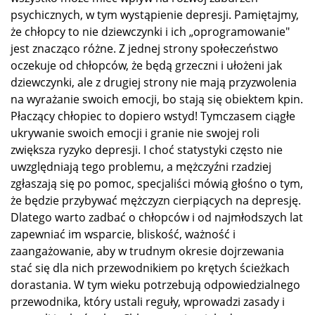
psychicznych, w tym wystąpienie depresji. Pamiętajmy,
że chłopcy to nie dziewczynki i ich „oprogramowanie"
jest znacząco różne. Z jednej strony społeczeństwo
oczekuje od chłopców, że będą grzeczni i ułożeni jak
dziewczynki, ale z drugiej strony nie mają przyzwolenia
na wyrażanie swoich emocji, bo stają się obiektem kpin.
Płaczący chłopiec to dopiero wstyd! Tymczasem ciągłe
ukrywanie swoich emocji i granie nie swojej roli
zwiększa ryzyko depresji. I choć statystyki często nie
uwzględniają tego problemu, a mężczyźni rzadziej
zgłaszają się po pomoc, specjaliści mówią głośno o tym,
że będzie przybywać mężczyzn cierpiących na depresję.
Dlatego warto zadbać o chłopców i od najmłodszych lat
zapewniać im wsparcie, bliskość, ważność i
zaangażowanie, aby w trudnym okresie dojrzewania
stać się dla nich przewodnikiem po krętych ścieżkach
dorastania. W tym wieku potrzebują odpowiedzialnego
przewodnika, który ustali reguły, wprowadzi zasady i