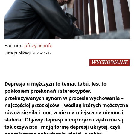
Partner:
pfr.zycie.info
Data publikacji:
2025-11-17
WYCHOWANIE
Depresja u mężczyzn to temat tabu. Jest to
pokłosiem przekonań i stereotypów,
przekazywanych synom w procesie wychowania –
najczęściej przez ojców – według których mężczyzna
równa się siła i moc, a nie ma miejsca na niemoc i
słabość. Objawy depresji u mężczyzn często nie są
tak oczywiste i mają formę depresji ukrytej, czyli
nadmiernego pobudzenia, złości, a także