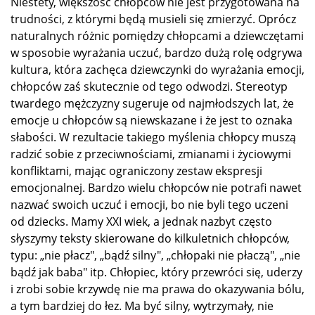
Niestety, większość chłopców nie jest przygotowana na
trudności, z którymi będą musieli się zmierzyć. Oprócz
naturalnych różnic pomiędzy chłopcami a dziewczętami
w sposobie wyrażania uczuć, bardzo dużą rolę odgrywa
kultura, która zachęca dziewczynki do wyrażania emocji,
chłopców zaś skutecznie od tego odwodzi. Stereotyp
twardego mężczyzny sugeruje od najmłodszych lat, że
emocje u chłopców są niewskazane i że jest to oznaka
słabości. W rezultacie takiego myślenia chłopcy muszą
radzić sobie z przeciwnościami, zmianami i życiowymi
konfliktami, mając ograniczony zestaw ekspresji
emocjonalnej. Bardzo wielu chłopców nie potrafi nawet
nazwać swoich uczuć i emocji, bo nie byli tego uczeni
od dziecks. Mamy XXI wiek, a jednak nazbyt często
słyszymy teksty skierowane do kilkuletnich chłopców,
typu: „nie płacz", „bądź silny", „chłopaki nie płaczą", „nie
bądź jak baba" itp. Chłopiec, który przewróci się, uderzy
i zrobi sobie krzywdę nie ma prawa do okazywania bólu,
a tym bardziej do łez. Ma być silny, wytrzymały, nie