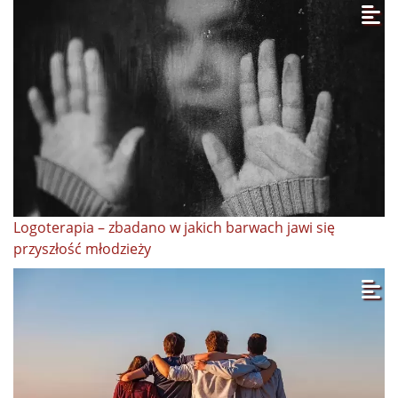
Logoterapia – zbadano w jakich barwach jawi się
przyszłość młodzieży