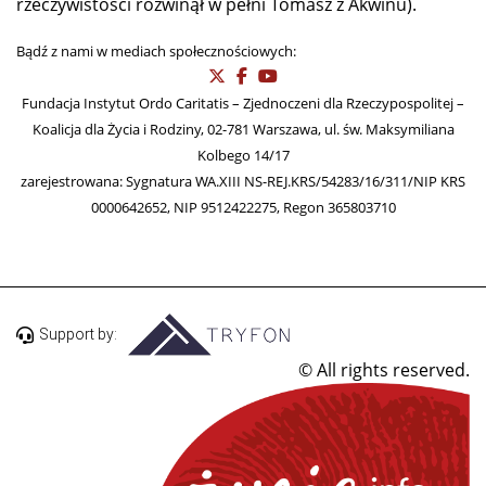
rzeczywistości rozwinął w pełni Tomasz z Akwinu).
Bądź z nami w mediach społecznościowych:
Fundacja Instytut Ordo Caritatis – Zjednoczeni dla Rzeczypospolitej –
Koalicja dla Życia i Rodziny, 02-781 Warszawa, ul. św. Maksymiliana
Kolbego 14/17
zarejestrowana: Sygnatura WA.XIII NS-REJ.KRS/54283/16/311/NIP KRS
0000642652, NIP 9512422275, Regon 365803710
Support by:
© All rights reserved.