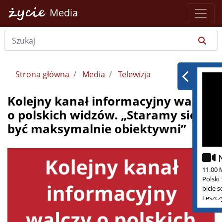
Media
Strona główna
Media
Telewizja
Kolejny kanał informacyjny walczy
o polskich widzów. „Staramy się
być maksymalnie obiektywni”
11.00 
Polski
bicie 
Leszcz