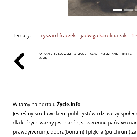
Tematy:
ryszard frączek
jadwiga karolina żak
1 
POTKANIE ZE SŁOWEM – 212/365 – CZAS I PRZEMIJANIE – (Mt 13,
54-58)
Witamy na portalu
Życie.info
Jesteśmy środowiskiem publicystów i działaczy społeczn
dla których ważny jest naród, suwerenne państwo narod
prawdy(verum), dobra(bonum) i piękna (pulchrum) za ź