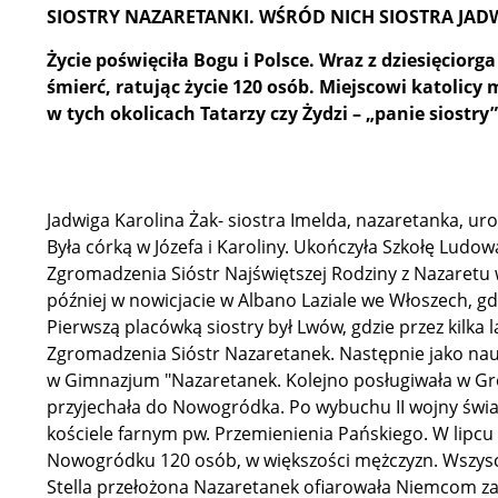
SIOSTRY NAZARETANKI. WŚRÓD NICH SIOSTRA JAD
Życie poświęciła Bogu i Polsce. Wraz z dziesięcior
śmierć, ratując życie 120 osób. Miejscowi katolicy 
w tych okolicach Tatarzy czy Żydzi – „panie siostry”
Jadwiga Karolina Żak- siostra Imelda, nazaretanka, ur
Była córką w Józefa i Karoliny. Ukończyła Szkołę Ludo
Zgromadzenia Sióstr Najświętszej Rodziny z Nazaretu 
później w nowicjacie w Albano Laziale we Włoszech, gd
Pierwszą placówką siostry był Lwów, gdzie przez kilka l
Zgromadzenia Sióstr Nazaretanek. Następnie jako nau
w Gimnazjum "Nazaretanek. Kolejno posługiwała w Gr
przyjechała do Nowogródka. Po wybuchu II wojny świ
kościele farnym pw. Przemienienia Pańskiego. W lipc
Nowogródku 120 osób, w większości mężczyzn. Wszyscy 
Stella przełożona Nazaretanek ofiarowała Niemcom za n