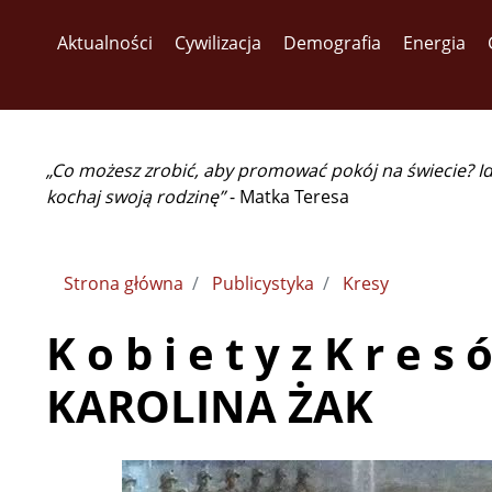
Aktualności
Cywilizacja
Demografia
Energia
„Co możesz zrobić, aby promować pokój na świecie? I
kochaj swoją rodzinę”
- Matka Teresa
Strona główna
Publicystyka
Kresy
K o b i e t y z K r e 
KAROLINA ŻAK