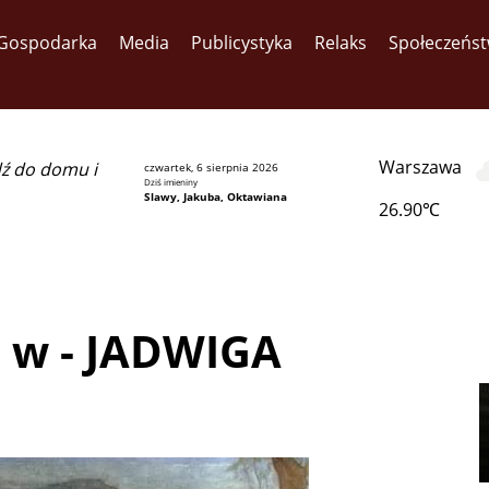
Gospodarka
Media
Publicystyka
Relaks
Społeczeńs
Warszawa
dź do domu i
czwartek, 6 sierpnia 2026
Dziś imieniny
Slawy, Jakuba, Oktawiana
26.90℃
s ó w - JADWIGA