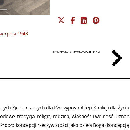
sierpnia 1943
SYNAGOGA W MOSTACH WIELKICH
ych Zjednoczonych dla Rzeczypospolitej i Koalicji dla Życia 
owe, tradycja, religia, rodzina, własność i wolność. Uznan
ródło koncepcji rzeczywistości jako dzieła Boga (koncepcję