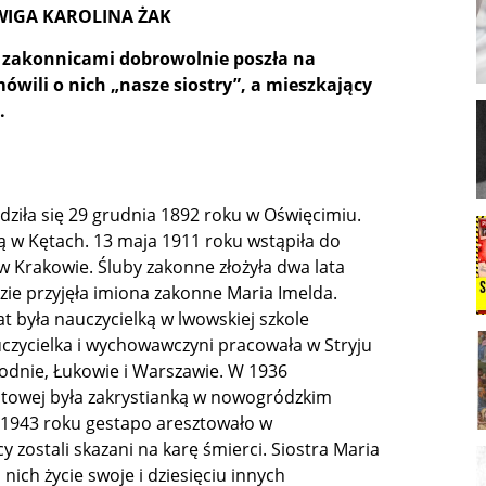
WIGA KAROLINA ŻAK
ga zakonnicami dobrowolnie poszła na
mówili o nich „nasze siostry”, a mieszkający
.
odziła się 29 grudnia 1892 roku w Oświęcimiu.
wą w Kętach. 13 maja 1911 roku wstąpiła do
w Krakowie. Śluby zakonne złożyła dwa lata
zie przyjęła imiona zakonne Maria Imelda.
at była nauczycielką w lwowskiej szkole
czycielka i wychowawczyni pracowała w Stryju
odnie, Łukowie i Warszawie. W 1936
atowej była zakrystianką w nowogródzkim
u 1943 roku gestapo aresztowało w
zostali skazani na karę śmierci. Siostra Maria
ich życie swoje i dziesięciu innych