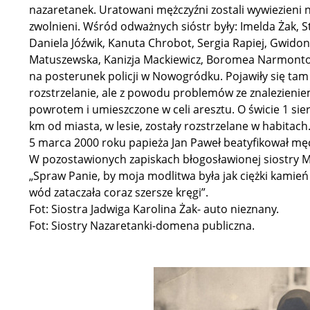
nazaretanek. Uratowani mężczyźni zostali wywiezieni
zwolnieni. Wśród odważnych sióstr były: Imelda Żak, 
Daniela Jóźwik, Kanuta Chrobot, Sergia Rapiej, Gwidon
Matuszewska, Kanizja Mackiewicz, Boromea Narmontow
na posterunek policji w Nowogródku. Pojawiły się tam 
rozstrzelanie, ale z powodu problemów ze znalezieni
powrotem i umieszczone w celi aresztu. O świcie 1 sie
km od miasta, w lesie, zostały rozstrzelane w habitach
5 marca 2000 roku papieża Jan Paweł beatyfikował m
W pozostawionych zapiskach błogosławionej siostry M
„Spraw Panie, by moja modlitwa była jak ciężki kamień 
wód zataczała coraz szersze kręgi”.
Fot: Siostra Jadwiga Karolina Żak- auto nieznany.
Fot: Siostry Nazaretanki-domena publiczna.