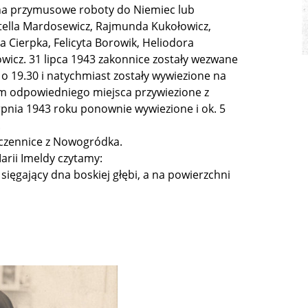
 na przymusowe roboty do Niemiec lub
Stella Mardosewicz, Rajmunda Kukołowicz,
a Cierpka, Felicyta Borowik, Heliodora
icz. 31 lipca 1943 zakonnice zostały wezwane
o 19.30 i natychmiast zostały wywiezione na
em odpowiedniego miejsca przywiezione z
rpnia 1943 roku ponownie wywiezione i ok. 5
.
ęczennice z Nowogródka.
arii Imeldy czytamy:
sięgający dna boskiej głębi, a na powierzchni