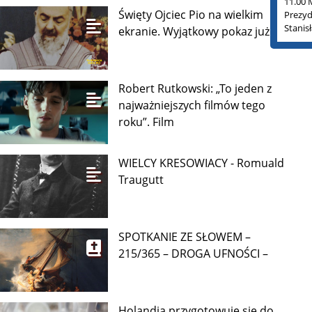
11.00 
Święty Ojciec Pio na wielkim
Prezyd
Stanis
ekranie. Wyjątkowy pokaz już 9
Robert Rutkowski: „To jeden z
najważniejszych filmów tego
roku”. Film
WIELCY KRESOWIACY - Romuald
Traugutt
SPOTKANIE ZE SŁOWEM –
215/365 – DROGA UFNOŚCI –
Holandia przygotowuje się do