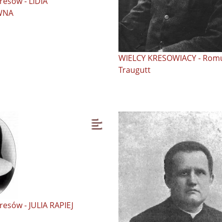
resów - LIDIA
WNA
WIELCY KRESOWIACY - Rom
Traugutt
resów - JULIA RAPIEJ