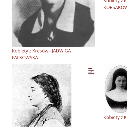
Kobiety z K
KORSAKÓ
Kobiety z Kresów - JADWIGA
FALKOWSKA
Kobiety z K