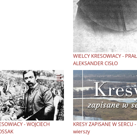
WIELCY KRESOWIACY - PRAŁ
ALEKSANDER CISŁO
ESOWIACY - WOJCIECH
KRESY ZAPISANE W SERCU -
OSSAK
wierszy