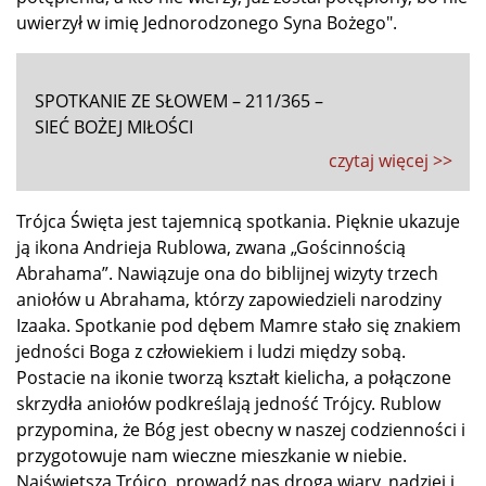
uwierzył w imię Jednorodzonego Syna Bożego".
SPOTKANIE ZE SŁOWEM – 211/365 –
SIEĆ BOŻEJ MIŁOŚCI
czytaj więcej >>
Trójca Święta jest tajemnicą spotkania. Pięknie ukazuje
ją ikona Andrieja Rublowa, zwana „Gościnnością
Abrahama”. Nawiązuje ona do biblijnej wizyty trzech
aniołów u Abrahama, którzy zapowiedzieli narodziny
Izaaka. Spotkanie pod dębem Mamre stało się znakiem
jedności Boga z człowiekiem i ludzi między sobą.
Postacie na ikonie tworzą kształt kielicha, a połączone
skrzydła aniołów podkreślają jedność Trójcy. Rublow
przypomina, że Bóg jest obecny w naszej codzienności i
przygotowuje nam wieczne mieszkanie w niebie.
Najświętsza Trójco, prowadź nas drogą wiary, nadziei i