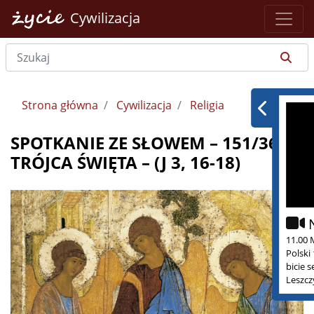
Cywilizacja
Strona główna
Cywilizacja
Religia
SPOTKANIE ZE SŁOWEM – 151/365 –
TRÓJCA ŚWIĘTA – (J 3, 16-18)
11.00 
Polski
bicie 
Leszcz