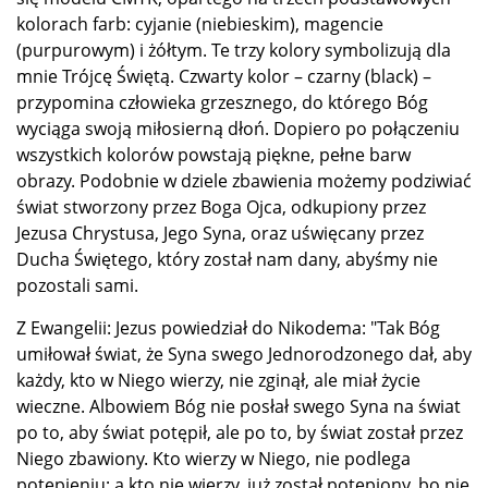
kolorach farb: cyjanie (niebieskim), magencie
(purpurowym) i żółtym. Te trzy kolory symbolizują dla
mnie Trójcę Świętą. Czwarty kolor – czarny (black) –
przypomina człowieka grzesznego, do którego Bóg
wyciąga swoją miłosierną dłoń. Dopiero po połączeniu
wszystkich kolorów powstają piękne, pełne barw
obrazy. Podobnie w dziele zbawienia możemy podziwiać
świat stworzony przez Boga Ojca, odkupiony przez
Jezusa Chrystusa, Jego Syna, oraz uświęcany przez
Ducha Świętego, który został nam dany, abyśmy nie
pozostali sami.
Z Ewangelii: Jezus powiedział do Nikodema: "Tak Bóg
umiłował świat, że Syna swego Jednorodzonego dał, aby
każdy, kto w Niego wierzy, nie zginął, ale miał życie
wieczne. Albowiem Bóg nie posłał swego Syna na świat
po to, aby świat potępił, ale po to, by świat został przez
Niego zbawiony. Kto wierzy w Niego, nie podlega
potępieniu; a kto nie wierzy, już został potępiony, bo nie