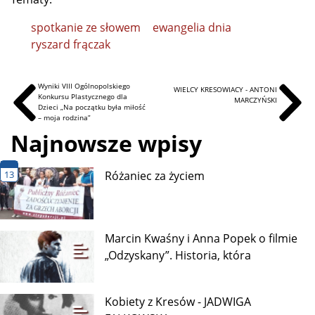
spotkanie ze słowem
ewangelia dnia
ryszard frączak
Wyniki VIII Ogólnopolskiego
WIELCY KRESOWIACY - ANTONI
Konkursu Plastycznego dla
MARCZYŃSKI
Dzieci „Na początku była miłość
– moja rodzina”
Najnowsze wpisy
13
Różaniec za życiem
Marcin Kwaśny i Anna Popek o filmie
„Odzyskany”. Historia, która
Kobiety z Kresów - JADWIGA