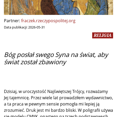
Partner:
fraczek.rzeczypospolitej.org
Data publikacji:
2026-05-31
RELIGIA
Bóg posłał swego Syna na świat, aby
świat został zbawiony
Dzisiaj, w uroczystość Najświętszej Trójcy, rozważamy
Jej tajemnicę. Przez wiele lat prowadziłem wydawnictwo,
a ta praca w pewnym sensie pomogła mi lepiej ją
zrozumieć. Druk jest mi bardzo bliski. W poligrafii używa
się modelu CMYK, opartego na trzech podstawowych