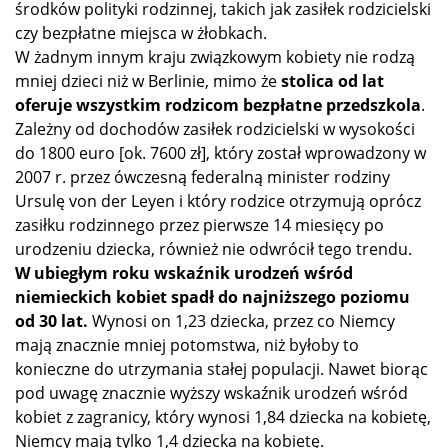
środków polityki rodzinnej, takich jak zasiłek rodzicielski
czy bezpłatne miejsca w żłobkach.
W żadnym innym kraju związkowym kobiety nie rodzą
mniej dzieci niż w Berlinie, mimo że
stolica od lat
oferuje wszystkim rodzicom bezpłatne przedszkola
.
Zależny od dochodów zasiłek rodzicielski w wysokości
do 1800 euro [ok. 7600 zł], który został wprowadzony w
2007 r. przez ówczesną federalną minister rodziny
Ursulę von der Leyen i który rodzice otrzymują oprócz
zasiłku rodzinnego przez pierwsze 14 miesięcy po
urodzeniu dziecka, również nie odwrócił tego trendu.
W ubiegłym roku wskaźnik urodzeń wśród
niemieckich kobiet spadł do najniższego poziomu
od 30 lat.
Wynosi on 1,23 dziecka, przez co Niemcy
mają znacznie mniej potomstwa, niż byłoby to
konieczne do utrzymania stałej populacji. Nawet biorąc
pod uwagę znacznie wyższy wskaźnik urodzeń wśród
kobiet z zagranicy, który wynosi 1,84 dziecka na kobietę,
Niemcy mają tylko 1,4 dziecka na kobietę.