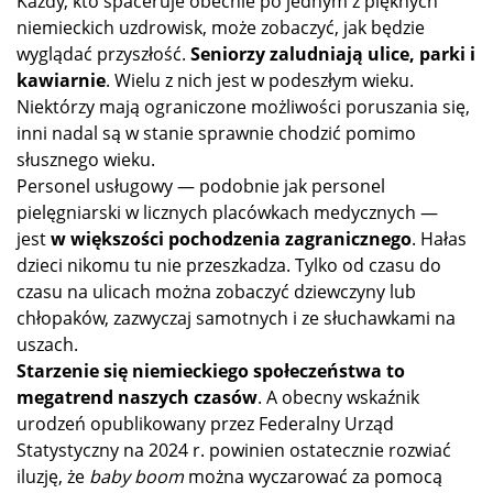
Każdy, kto spaceruje obecnie po jednym z pięknych
niemieckich uzdrowisk, może zobaczyć, jak będzie
wyglądać przyszłość.
Seniorzy zaludniają ulice, parki i
kawiarnie
. Wielu z nich jest w podeszłym wieku.
Niektórzy mają ograniczone możliwości poruszania się,
inni nadal są w stanie sprawnie chodzić pomimo
słusznego wieku.
Personel usługowy — podobnie jak personel
pielęgniarski w licznych placówkach medycznych —
jest
w większości pochodzenia zagranicznego
. Hałas
dzieci nikomu tu nie przeszkadza. Tylko od czasu do
czasu na ulicach można zobaczyć dziewczyny lub
chłopaków, zazwyczaj samotnych i ze słuchawkami na
uszach.
Starzenie się niemieckiego społeczeństwa to
megatrend naszych czasów
. A obecny wskaźnik
urodzeń opublikowany przez Federalny Urząd
Statystyczny na 2024 r. powinien ostatecznie rozwiać
iluzję, że
baby boom
można wyczarować za pomocą