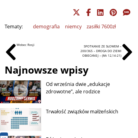
Tematy:
demografia
niemcy
zasiłki 7600zł
Wobec Rosji
SPOTKANIE ZE SŁOWEM –
200/365 – DROGA DO ZIEMI
OBIECANEJ – (Mt 12,14-21)
Najnowsze wpisy
Od września dwie „edukacje
zdrowotne”, ale rodzice
Trwałość związków małżeńskich