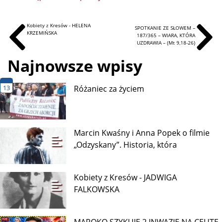
Kobiety z Kresów - HELENA
SPOTKANIE ZE SŁOWEM –
KRZEMIŃSKA
187/365 – WIARA, KTÓRA
UZDRAWIA – (Mt 9,18-26)
Najnowsze wpisy
13
Różaniec za życiem
Marcin Kwaśny i Anna Popek o filmie
„Odzyskany”. Historia, która
Kobiety z Kresów - JADWIGA
FALKOWSKA
MAROKO SZYKUJE 2 INWAZJĘ NA CEUTĘ,