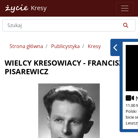
Kresy
Strona główna
Publicystyka
Kresy
WIELCY KRESOWIACY - FRANCISZEK
PISAREWICZ
11.00 
Polski
bicie 
Leszcz