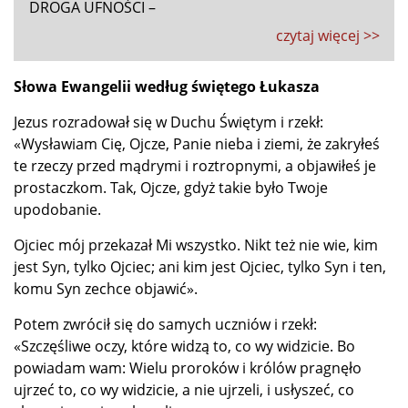
DROGA UFNOŚCI –
czytaj więcej >>
Słowa Ewangelii według świętego Łukasza
Jezus rozradował się w Duchu Świętym i rzekł:
«Wysławiam Cię, Ojcze, Panie nieba i ziemi, że zakryłeś
te rzeczy przed mądrymi i roztropnymi, a objawiłeś je
prostaczkom. Tak, Ojcze, gdyż takie było Twoje
upodobanie.
Ojciec mój przekazał Mi wszystko. Nikt też nie wie, kim
jest Syn, tylko Ojciec; ani kim jest Ojciec, tylko Syn i ten,
komu Syn zechce objawić».
Potem zwrócił się do samych uczniów i rzekł:
«Szczęśliwe oczy, które widzą to, co wy widzicie. Bo
powiadam wam: Wielu proroków i królów pragnęło
ujrzeć to, co wy widzicie, a nie ujrzeli, i usłyszeć, co