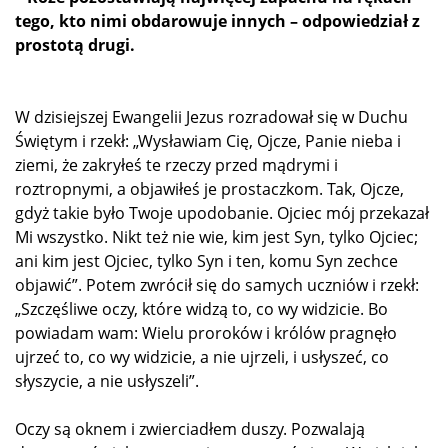
tego, kto nimi obdarowuje innych – odpowiedział z
prostotą drugi.
W dzisiejszej Ewangelii Jezus rozradował się w Duchu
Świętym i rzekł: „Wysławiam Cię, Ojcze, Panie nieba i
ziemi, że zakryłeś te rzeczy przed mądrymi i
roztropnymi, a objawiłeś je prostaczkom. Tak, Ojcze,
gdyż takie było Twoje upodobanie. Ojciec mój przekazał
Mi wszystko. Nikt też nie wie, kim jest Syn, tylko Ojciec;
ani kim jest Ojciec, tylko Syn i ten, komu Syn zechce
objawić”. Potem zwrócił się do samych uczniów i rzekł:
„Szczęśliwe oczy, które widzą to, co wy widzicie. Bo
powiadam wam: Wielu proroków i królów pragnęło
ujrzeć to, co wy widzicie, a nie ujrzeli, i usłyszeć, co
słyszycie, a nie usłyszeli”.
Oczy są oknem i zwierciadłem duszy. Pozwalają