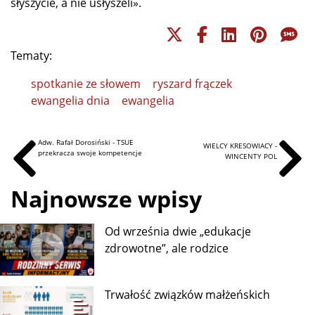
słyszycie, a nie usłyszeli».
Tematy:
spotkanie ze słowem
ryszard frączek
ewangelia dnia
ewangelia
Adw. Rafał Dorosiński - TSUE
WIELCY KRESOWIACY -
przekracza swoje kompetencje
WINCENTY POL
Najnowsze wpisy
Od września dwie „edukacje
zdrowotne”, ale rodzice
Trwałość związków małżeńskich