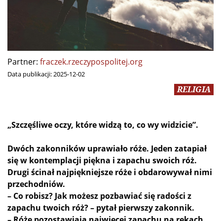
Partner:
fraczek.rzeczypospolitej.org
Data publikacji:
2025-12-02
RELIGIA
„Szczęśliwe oczy, które widzą to, co wy widzicie”.
Dwóch zakonników uprawiało róże. Jeden zatapiał
się w kontemplacji piękna i zapachu swoich róż.
Drugi ścinał najpiękniejsze róże i obdarowywał nimi
przechodniów.
– Co robisz? Jak możesz pozbawiać się radości z
zapachu twoich róż? – pytał pierwszy zakonnik.
– Róże pozostawiają najwięcej zapachu na rękach