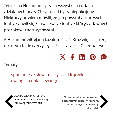
Tetrarcha Herod posłyszał o wszystkich cudach
zdziałanych przez Chrystusa i był zaniepokojony.
Niektórzy bowiem mówili, że Jan powstał z martwych;
inni, że zjawił się Eliasz; jeszcze inni, że któryś z dawnych
proroków zmartwychwstał.
A Herod mówił: «Jana kazałem ściąć. Któż więc jest ten,
o którym takie rzeczy słyszę?» I starał się Go zobaczyć.
Tematy:
spotkanie ze słowem
ryszard frączek
ewangelia dnia
ewangelia
CAŁA POLSKA PROTESTUJE
Nowa poradnia niepowodzeń
PRZECIWKO IDEOLOGICZNEJ
położniczych rusza w Poznaniu
„EDUKACJI ZDROWOTNEJ”
– pomoc medyczna i nadzieja
dla rodzin