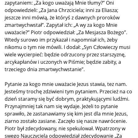
zapytaniem: „Za kogo uważają Mnie tłumy?” Oni
odpowiedzieli: „Za Jana Chrzciciela; inni za Eliasza;
jeszcze inni mówią, że któryś z dawnych proroków
zmartwychwstał”. Zapytał ich: „A wy za kogo Mnie
uważacie?” Piotr odpowiedział: „Za Mesjasza Bożego”.
Wtedy surowo im przykazał i napomniał ich, żeby
nikomu o tym nie mówili. I dodał: „Syn Człowieczy musi
wiele wycierpieć: będzie odrzucony przez starszyznę,
arcykapłanów i uczonych w Piśmie; będzie zabity, a
trzeciego dnia zmartwychwstanie”.
Pytanie za kogo mnie uważacie Jezus stawia, tez nam.
Jesteśmy trochę zdziwieni tym pytaniem. Przecież na co
dzień staramy się być dobrym, praktykującymi ludźmi.
Przynajmniej tak nam się wydaje. Jeżeli to pytanie
sprawiło, że zastanawiamy się kim jest dla mnie Jezus,
ziarno zostało zasiane. Zaczęło się nasze nawrócenie.
Piotr był zdecydowany, nie spekulował. Wpatrzony w
swego Nauczyciela odpowiedział zdecydowanie „Za