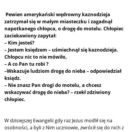
Pewien amerykański wędrowny kaznodzieja
zatrzymał się w małym miasteczku i zagadnął
napotkanego chłopca, o drogę do motelu. Chłopiec
zaciekawiony zapytał:
– Kim jesteś?
– Jestem księdzem – uśmiechnął się kaznodzieja.
Chłopcu nic to nie mówiło,
– A co Pan tu robi ?
–Wskazuje ludziom drogę do nieba – odpowiedział
ksiądz.
– Nie znasz Pan drogi do motelu, a chcesz
wskazywać drogę do nieba? – rzekł zdziwiony
chłopiec.
W dzisiejszej Ewangelii gdy raz Jezus modlił się na
osobności, a byli z Nim uczniowie, zwrócił się do nich z