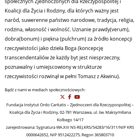
społecznych Zjednoczonych dla Rzeczypospolitej i
Koalicji dla Życia i Rodziny, dla których ważny jest
naród, suwerenne państwo narodowe, tradycja, religia,
rodzina, własność i wolność. Uznanie prawdy(verum),
dobra(bonum) i piękna (pulchrum) za źródło koncepcji
rzeczywistości jako dzieła Boga (koncepcję
transcendentaliów że każdy byt jest niesprzeczny,
poznawalny i umiejscowiony w strukturze
rzeczywistości rozwinął w pełni Tomasz z Akwinu).
Bądź z nami w mediach społecznościowych:
Fundacja Instytut Ordo Caritatis – Zjednoczeni dla Rzeczypospolitej –
Koalicja dla Życia i Rodziny, 02-781 Warszawa, ul. św. Maksymiliana
Kolbego 14/17
zarejestrowana: Sygnatura WA.XIII NS-REJ.KRS/54283/16/311/NIP KRS
0000642652, NIP 9512422275, Regon 365803710