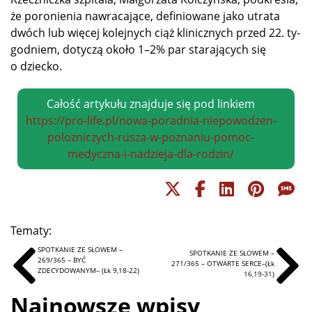
że po­ro­nie­nia na­wra­ca­ją­ce, de­fi­nio­wa­ne ja­ko utra­ta
dwóch lub wię­cej ko­lej­nych ciąż kli­nicz­nych przed 22. ty­
go­dniem, do­ty­czą oko­ło 1–2% par sta­ra­ją­cych się
o dziecko.
Całość artykułu znajduje się pod linkiem
https://pro-life.pl/nowa-poradnia-niepowodzen-
polozniczych-rusza-w-poznaniu-pomoc-
medyczna-i-nadzieja-dla-rodzin/
Tematy:
SPOTKANIE ZE SŁOWEM –
SPOTKANIE ZE SŁOWEM –
269/365 – BYĆ
271/365 – OTWARTE SERCE–(Łk
ZDECYDOWANYM– (Łk 9,18-22)
16,19-31)
Najnowsze wpisy