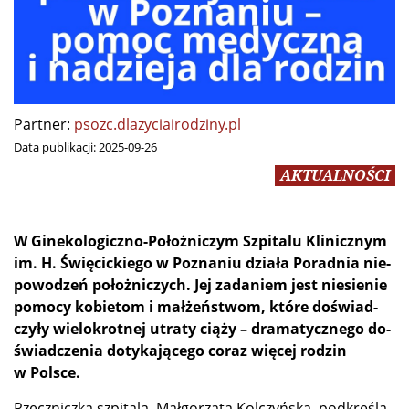
Partner:
psozc.dlazyciairodziny.pl
Data publikacji:
2025-09-26
AKTUALNOŚCI
W Gi­ne­ko­lo­gicz­no-Po­łoż­ni­czym Szpi­ta­lu Kli­nicz­nym
im. H. Świę­cic­kie­go w Po­zna­niu dzia­ła Po­rad­nia nie­
po­wo­dzeń po­łoż­ni­czych. Jej za­da­niem jest nie­sie­nie
po­mo­cy ko­bie­tom i mał­żeń­stwom, któ­re do­świad­
czy­ły wie­lo­krot­nej utra­ty cią­ży – dra­ma­tycz­ne­go do­
świad­cze­nia do­ty­ka­ją­ce­go co­raz wię­cej ro­dzin
w Polsce.
Rzecz­nicz­ka szpi­ta­la, Mał­go­rza­ta Kol­czyń­ska, pod­kre­śla,