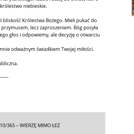
t królestwo niebieskie.
li bliskość Królestwa Bożego. Mieli pukać do
est przymusem, lecz zaproszeniem. Bóg posyła
 Jego głos i odpowiemy, ale decyzję o otwarciu
ń mnie odważnym świadkiem Twojej miłości.
bliczna.
____
10/365 – WIERZĘ MIMO ŁEZ