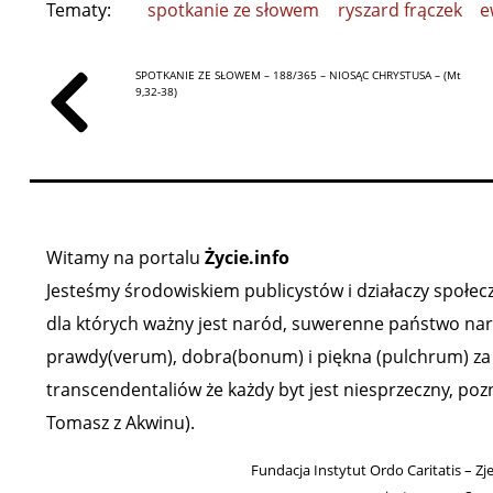
Tematy:
spotkanie ze słowem
ryszard frączek
e
SPOTKANIE ZE SŁOWEM – 188/365 – NIOSĄC CHRYSTUSA – (Mt
9,32-38)
Witamy na portalu
Życie.info
Jesteśmy środowiskiem publicystów i działaczy społeczn
dla których ważny jest naród, suwerenne państwo narod
prawdy(verum), dobra(bonum) i piękna (pulchrum) za ź
transcendentaliów że każdy byt jest niesprzeczny, poz
Tomasz z Akwinu).
Fundacja Instytut Ordo Caritatis – Zj