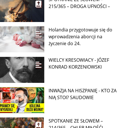
215/365 – DROGA UFNOŚCI –
Holandia przygotowuje się do
wprowadzenia aborcji na
życzenie do 24.
WIELCY KRESOWIACY - JÓZEF
KONRAD KORZENIOWSKI
INWAZJA NA HISZPANIĘ - KTO ZA
NIĄ STOI? SAUDOWIE
SPOTKANIE ZE SŁOWEM –
214/365 – CHLEB MIŁOŚĆI –