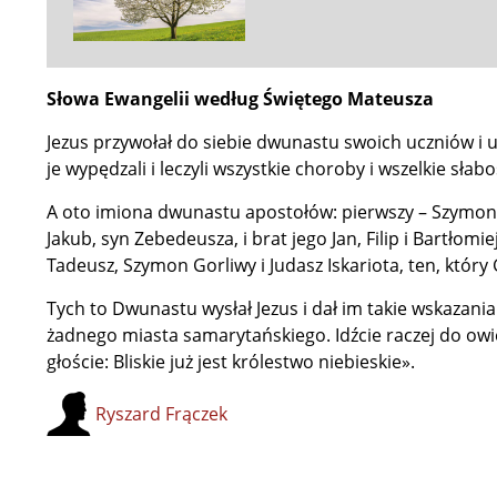
Słowa Ewangelii według Świętego Mateusza
Jezus przywołał do siebie dwunastu swoich uczniów i u
je wypędzali i leczyli wszystkie choroby i wszelkie słabo
A oto imiona dwunastu apostołów: pierwszy – Szymon,
Jakub, syn Zebedeusza, i brat jego Jan, Filip i Bartłomie
Tadeusz, Szymon Gorliwy i Judasz Iskariota, ten, który 
Tych to Dwunastu wysłał Jezus i dał im takie wskazania
żadnego miasta samarytańskiego. Idźcie raczej do owiec
głoście: Bliskie już jest królestwo niebieskie».
Ryszard Frączek