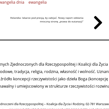
wangelia dnia
ewangelia
Holandia: lekarze pod presją, by zabijać. Nowy raport odsłania
mroczną stronę „prawa do eutanazji”
ych Zjednoczonych dla Rzeczypospolitej i Koalicji dla Życia 
owe, tradycja, religia, rodzina, własność i wolność. Uznan
ródło koncepcji rzeczywistości jako dzieła Boga (koncepcję
nawalny i umiejscowiony w strukturze rzeczywistości rozwiną
ednoczeni dla Rzeczypospolitej – Koalicja dla Życia i Rodziny, 02-781 Warsza