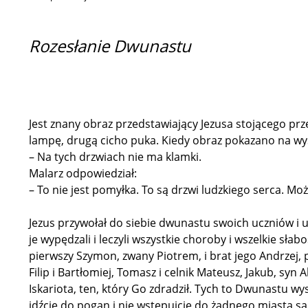
Rozesłanie Dwunastu
Jest znany obraz przedstawiający Jezusa stojącego prz
lampę, drugą cicho puka. Kiedy obraz pokazano na wys
– Na tych drzwiach nie ma klamki.
Malarz odpowiedział:
– To nie jest pomyłka. To są drzwi ludzkiego serca. Mo
Jezus przywołał do siebie dwunastu swoich uczniów i u
je wypędzali i leczyli wszystkie choroby i wszelkie sł
pierwszy Szymon, zwany Piotrem, i brat jego Andrzej, 
Filip i Bartłomiej, Tomasz i celnik Mateusz, Jakub, syn 
Iskariota, ten, który Go zdradził. Tych to Dwunastu wy
idźcie do pogan i nie wstępujcie do żadnego miasta sa