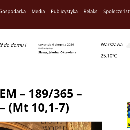
Gospodarka
Media
Publicystyka
Relaks
Społeczeńs
Warszawa
dź do domu i
czwartek, 6 sierpnia 2026
Dziś imieniny
Slawy, Jakuba, Oktawiana
25.10℃
M – 189/365 –
 (Mt 10,1-7)