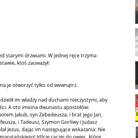
ed starymi drzwiami. W jednej ręce trzyma
tawie, ktoś zauważył:
żna je otworzyć tylko od wewnątrz.
dzielił im władzy nad duchami nieczystymi, aby
abości. A oto imiona dwunastu apostołów:
potem Jakub, syn Zebedeusza, i brat jego Jan,
Alfeusza, i Tadeusz, Szymon Gorliwy i Judasz
słał Jezus, dając im następujące wskazania: Nie
marytańskiego! Idźcie raczej do owiec, które