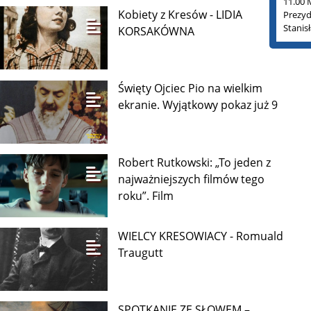
11.00 
Kobiety z Kresów - LIDIA
Prezyd
Stanis
KORSAKÓWNA
Święty Ojciec Pio na wielkim
ekranie. Wyjątkowy pokaz już 9
Robert Rutkowski: „To jeden z
najważniejszych filmów tego
roku”. Film
WIELCY KRESOWIACY - Romuald
Traugutt
SPOTKANIE ZE SŁOWEM –