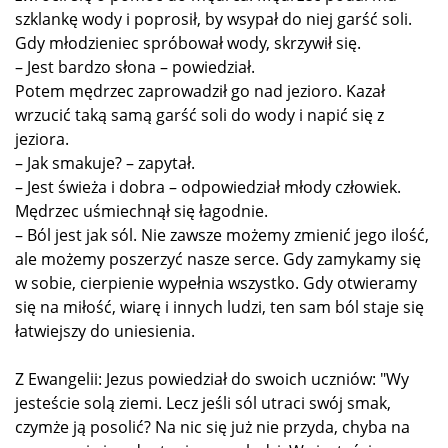
szklankę wody i poprosił, by wsypał do niej garść soli.
Gdy młodzieniec spróbował wody, skrzywił się.
– Jest bardzo słona – powiedział.
Potem mędrzec zaprowadził go nad jezioro. Kazał
wrzucić taką samą garść soli do wody i napić się z
jeziora.
– Jak smakuje? – zapytał.
– Jest świeża i dobra – odpowiedział młody człowiek.
Mędrzec uśmiechnął się łagodnie.
– Ból jest jak sól. Nie zawsze możemy zmienić jego ilość,
ale możemy poszerzyć nasze serce. Gdy zamykamy się
w sobie, cierpienie wypełnia wszystko. Gdy otwieramy
się na miłość, wiarę i innych ludzi, ten sam ból staje się
łatwiejszy do uniesienia.
Z Ewangelii: Jezus powiedział do swoich uczniów: "Wy
jesteście solą ziemi. Lecz jeśli sól utraci swój smak,
czymże ją posolić? Na nic się już nie przyda, chyba na