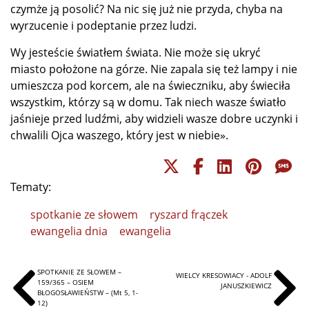
czymże ją posolić? Na nic się już nie przyda, chyba na
wyrzucenie i podeptanie przez ludzi.
Wy jesteście światłem świata. Nie może się ukryć
miasto położone na górze. Nie zapala się też lampy i nie
umieszcza pod korcem, ale na świeczniku, aby świeciła
wszystkim, którzy są w domu. Tak niech wasze światło
jaśnieje przed ludźmi, aby widzieli wasze dobre uczynki i
chwalili Ojca waszego, który jest w niebie».
Tematy:
spotkanie ze słowem
ryszard frączek
ewangelia dnia
ewangelia
SPOTKANIE ZE SŁOWEM –
WIELCY KRESOWIACY - ADOLF
159/365 – OSIEM
JANUSZKIEWICZ
BŁOGOSŁAWIEŃSTW – (Mt 5, 1-
12)