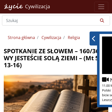
Cywilizacja
Strona główna
Cywilizacja
Religia
SPOTKANIE ZE SŁOWEM – 160/365 –
WY JESTEŚCIE SOLĄ ZIEMI – (Mt 5,
13-16)
11.00 
Polski
bicie 
Leszcz