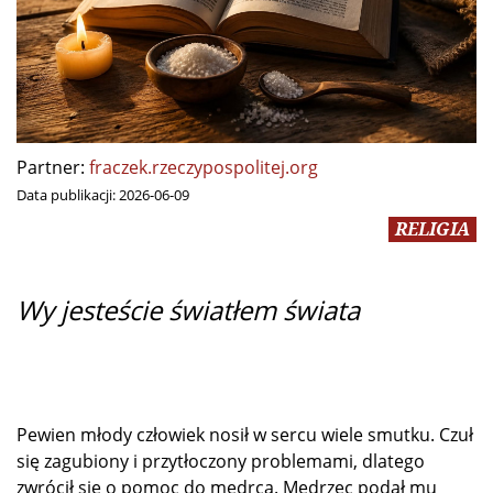
Partner:
fraczek.rzeczypospolitej.org
Data publikacji:
2026-06-09
RELIGIA
Wy jesteście światłem świata
Pewien młody człowiek nosił w sercu wiele smutku. Czuł
się zagubiony i przytłoczony problemami, dlatego
zwrócił się o pomoc do mędrca. Mędrzec podał mu