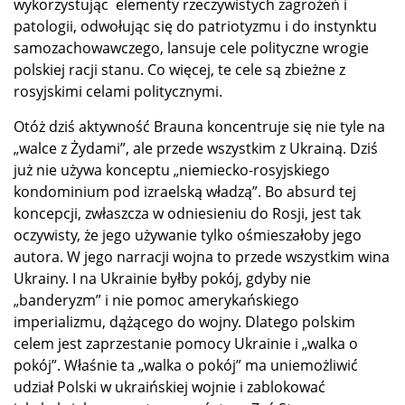
wykorzystując
elementy rzeczywistych zagrożeń i
patologii, odwołując się do patriotyzmu i do instynktu
samozachowawczego, lansuje cele polityczne wrogie
polskiej racji stanu. Co więcej, te cele są zbieżne z
rosyjskimi celami politycznymi.
Otóż dziś aktywność Brauna koncentruje się nie tyle na
„walce z Żydami”, ale przede wszystkim z Ukrainą. Dziś
już nie używa konceptu „niemiecko-rosyjskiego
kondominium pod izraelską władzą”. Bo absurd tej
koncepcji, zwłaszcza w odniesieniu do Rosji, jest tak
oczywisty, że jego używanie tylko ośmieszałoby jego
autora. W jego narracji wojna to przede wszystkim wina
Ukrainy. I na Ukrainie byłby pokój, gdyby nie
„banderyzm” i nie pomoc amerykańskiego
imperializmu, dążącego do wojny. Dlatego polskim
celem jest zaprzestanie pomocy Ukrainie i „walka o
pokój”. Właśnie ta „walka o pokój” ma uniemożliwić
udział Polski w ukraińskiej wojnie i zablokować