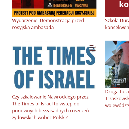
Wydarzenie: Demonstracja przed
Szkoła Dura
rosyjską ambasadą
konsekwen
Druga tura
Czy szkalowanie Nawrockiego przez
Trzaskowsk
The Times of Israel to wstęp do
województ
ponownych bezzasadnych roszczeń
żydowskich wobec Polski?