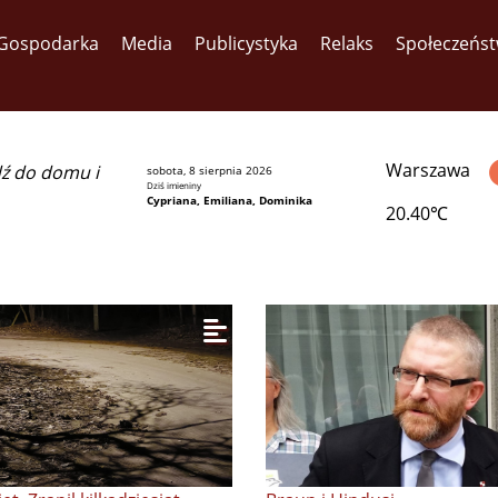
Gospodarka
Media
Publicystyka
Relaks
Społeczeńs
Warszawa
dź do domu i
sobota, 8 sierpnia 2026
Dziś imieniny
Cypriana, Emiliana, Dominika
20.40℃