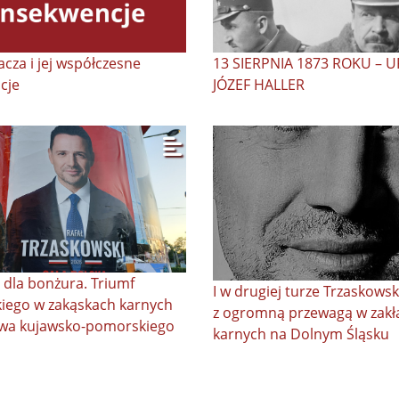
cza i jej współczesne
13 SIERPNIA 1873 ROKU – U
cje
JÓZEF HALLER
 dla bonżura. Triumf
I w drugiej turze Trzaskowsk
iego w zakąskach karnych
z ogromną przewagą w zak
wa kujawsko-pomorskiego
karnych na Dolnym Śląsku