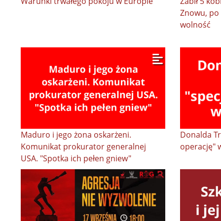
Warunki trwałego pokoju w Europie
Zabił 5 kobi
Znowu, po 
wolność
Maduro i jego żona oskarżeni.
Donalda Tr
Komunikat prokurator generalnej
operację" 
USA. "Spotka ich pełen gniew"