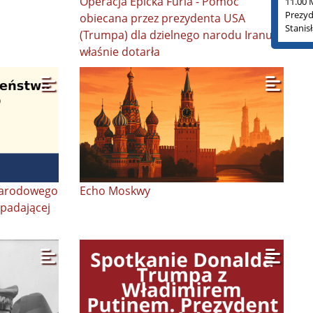
Operacja Epicka Furia - Pomoc
11.00 
Prezyd
obiecana przez prezydenta USA
Stanis
(Trumpa) dla dzielnego narodu Iranu
właśnie dotarła
Narodowego
Echo Moskwy
padającej