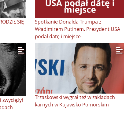
RODZIŁ SIĘ
Spotkanie Donalda Trumpa z
Władimirem Putinem. Prezydent USA
podał datę i miejsce
Trzaskowski wygrał też w zakładach
i zwyciężył
karnych w Kujawsko Pomorskim
ładach