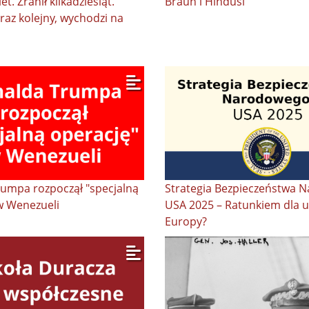
et. Zranił kilkadziesiąt.
Braun i Hindusi
raz kolejny, wychodzi na
umpa rozpoczął "specjalną
Strategia Bezpieczeństwa 
w Wenezueli
USA 2025 – Ratunkiem dla u
Europy?