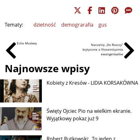
Tematy:
dzietność
demograrafia
gus
Echo Moskwy
Naczelny „Do Rzeczy”
krytycznie o filosemityzmie
ewangelikałów
Najnowsze wpisy
Kobiety z Kresów - LIDIA KORSAKÓWNA
Święty Ojciec Pio na wielkim ekranie.
Wyjątkowy pokaz już 9
Robert Rutkowski: „To jeden z