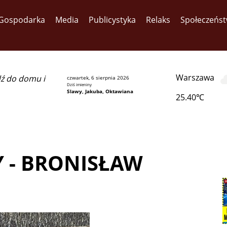
Gospodarka
Media
Publicystyka
Relaks
Społeczeńs
Warszawa
dź do domu i
czwartek, 6 sierpnia 2026
Dziś imieniny
Slawy, Jakuba, Oktawiana
25.40℃
 - BRONISŁAW