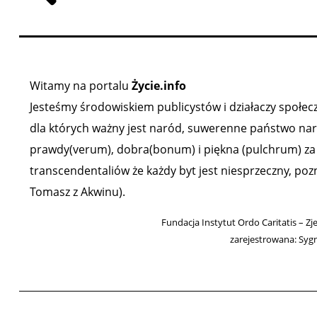
Witamy na portalu
Życie.info
Jesteśmy środowiskiem publicystów i działaczy społeczn
dla których ważny jest naród, suwerenne państwo narod
prawdy(verum), dobra(bonum) i piękna (pulchrum) za ź
transcendentaliów że każdy byt jest niesprzeczny, poz
Tomasz z Akwinu).
Fundacja Instytut Ordo Caritatis – Zj
zarejestrowana: Syg