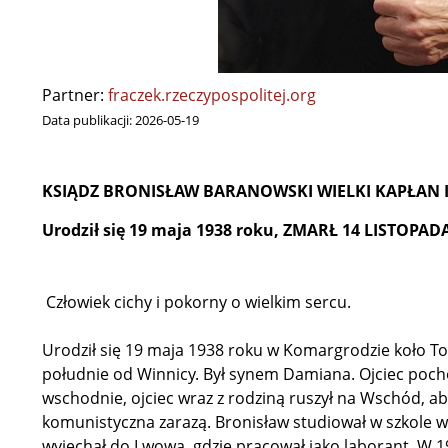
Partner:
fraczek.rzeczypospolitej.org
Data publikacji:
2026-05-19
KSIĄDZ BRONISŁAW BARANOWSKI WIELKI KAPŁAN 
Urodził się 19 maja 1938 roku,
ZMARŁ
14 LISTOPAD
Człowiek cichy i pokorny o wielkim sercu.
Urodził się 19 maja 1938 roku w Komargrodzie koło T
południe od Winnicy. Był synem Damiana. Ojciec pochod
wschodnie, ojciec wraz z rodziną ruszył na Wschód, ab
komunistyczna zarazą. Bronisław studiował w szkole we
wyjechał do Lwowa, gdzie pracował jako laborant. W 19