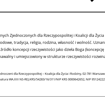
ych Zjednoczonych dla Rzeczypospolitej i Koalicji dla Życia 
owe, tradycja, religia, rodzina, własność i wolność. Uznan
ródło koncepcji rzeczywistości jako dzieła Boga (koncepcję
nawalny i umiejscowiony w strukturze rzeczywistości rozwiną
ednoczeni dla Rzeczypospolitej – Koalicja dla Życia i Rodziny, 02-781 Warsza
natura WA.XIII NS-REJ.KRS/54283/16/311/NIP KRS 0000642652, NIP 9512422