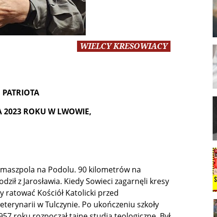
WIELCY KRESOWIACY
I PATRIOTA
A 2023 ROKU W LWOWIE,
omaszpola na Podolu. 90 kilometrów na
ził z Jarosławia. Kiedy Sowieci zagarnęli kresy
y ratować Kościół Katolicki przed
terynarii w Tulczynie. Po ukończeniu szkoły
57 roku rozpoczął tajne studia teologiczne. Był