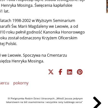
. Henryka Mosinga. Święcenia kapłańskie
1 lat.
w latach 1998-2002 w Wyższym Seminarium
rafii Św. Marii Magdaleny we Lwowie, a od
2010 roku pełnił godność Kanonika Honorowego
 roku został odznaczony Krzyżem Oficerskim
ej Polski.
23 we Lwowie. Spoczywa na Cmentarzu
siędza Henryka Mosinga.
sercu
pokorny
IX Pielgrzymka Rodzin Dzieci Utraconych: „Miłość Jezusa jedynym
lekarstwem na ból osamotnienia i wszystkie rany ludzkiego serca”