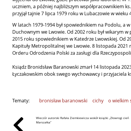
uczniem, a później najbliższym współpracownikiem ks
przyjął tajnie 7 lipca 1979 roku w Lubaczowie w wieku 4
W latach 1979-1994 był spowiednikiem na Podolu, a 
Duchownym we Lwowie. Od 2002 roku był wikarym w pa
2015 roku spowiednikiem w Katedrze Lwowskiej. Od 
Kapituły Metropolitalnej we Lwowie. 8 listopada 2021
Orderu Odrodzenia Polski za zasługi dla Rzeczypospolit
Ksiądz Bronidsław Baranowski zmarł 14 listopada 20
Łyczakowskim obok swego wychowawcy i przyjaciela k
Tematy:
bronisław baranowski
cichy
o wielkim 
Wieczór autorski Rafała Ziemkiewicza wokół książki „Złowrogi cień
Marszałka”