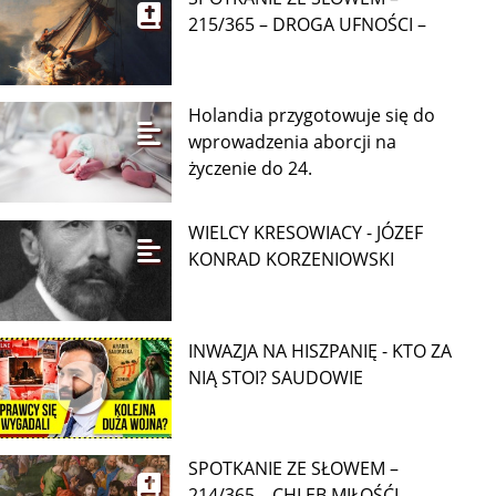
215/365 – DROGA UFNOŚCI –
Holandia przygotowuje się do
wprowadzenia aborcji na
życzenie do 24.
WIELCY KRESOWIACY - JÓZEF
KONRAD KORZENIOWSKI
INWAZJA NA HISZPANIĘ - KTO ZA
NIĄ STOI? SAUDOWIE
SPOTKANIE ZE SŁOWEM –
214/365 – CHLEB MIŁOŚĆI –