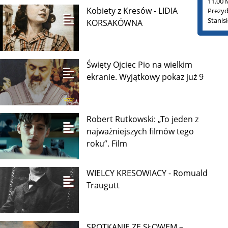
11.00 
Kobiety z Kresów - LIDIA
Prezyd
Stanis
KORSAKÓWNA
Święty Ojciec Pio na wielkim
ekranie. Wyjątkowy pokaz już 9
Robert Rutkowski: „To jeden z
najważniejszych filmów tego
roku”. Film
WIELCY KRESOWIACY - Romuald
Traugutt
SPOTKANIE ZE SŁOWEM –