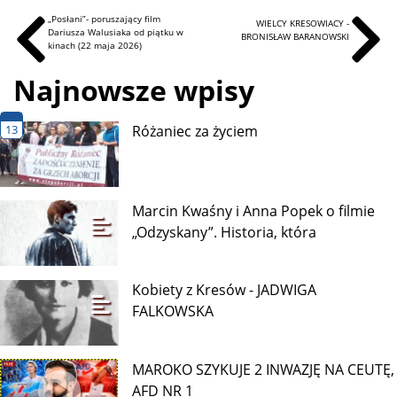
„Posłani”- poruszający film
WIELCY KRESOWIACY -
Dariusza Walusiaka od piątku w
BRONISŁAW BARANOWSKI
kinach (22 maja 2026)
Najnowsze wpisy
13
Różaniec za życiem
Marcin Kwaśny i Anna Popek o filmie
„Odzyskany”. Historia, która
Kobiety z Kresów - JADWIGA
FALKOWSKA
MAROKO SZYKUJE 2 INWAZJĘ NA CEUTĘ,
AFD NR 1