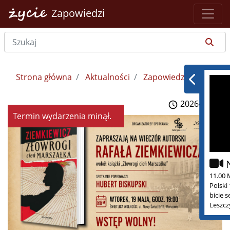
Zapowiedzi
Strona główna
Aktualności
Zapowiedzi
2026-05-18
Termin wydarzenia minął.
11.00 
Polski
bicie 
Leszcz