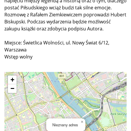
napięciu między legendą a historią oraz o tym, dlaczego
postać Piłsudskiego wciąż budzi tak silne emocje.
Rozmowę z Rafałem Ziemkiewiczem poprowadzi Hubert
Biskupski. Podczas wydarzenia będzie możliwość
zakupu książki oraz zdobycia podpisu Autora.
Miejsce: Świetlica Wolności, ul. Nowy Świat 6/12,
Warszawa
Wstęp wolny
+
−
×
Nieznany adres