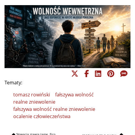
Tematy:
tomasz rowiński
fałszywa wolność
realne zniewolenie
fałszywa wolność realne zniewolenie
ocalenie człowieczeństwa
Słowacja stawia tamę. Fico