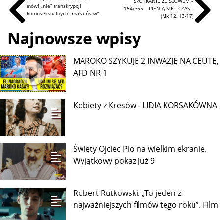
SPOTKANIE ZE SŁOWEM –
mówi „nie” transkrypcji
154/365 – PIENIĄDZE I CZAS –
homoseksualnych „małżeństw”
(Mk 12, 13-17)
Najnowsze wpisy
MAROKO SZYKUJE 2 INWAZJĘ NA CEUTĘ,
AFD NR 1
Kobiety z Kresów - LIDIA KORSAKÓWNA
Święty Ojciec Pio na wielkim ekranie.
Wyjątkowy pokaz już 9
Robert Rutkowski: „To jeden z
najważniejszych filmów tego roku”. Film