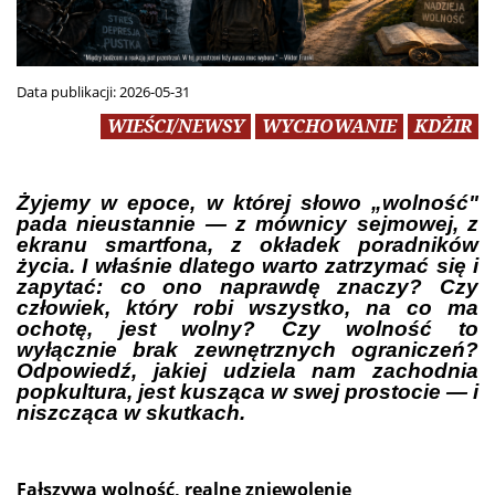
Data publikacji:
2026-05-31
WIEŚCI/NEWSY
WYCHOWANIE
KDŻIR
Żyjemy w epoce, w której słowo „wolność"
pada nieustannie — z mównicy sejmowej, z
ekranu smartfona, z okładek poradników
życia. I właśnie dlatego warto zatrzymać się i
zapytać: co ono naprawdę znaczy? Czy
człowiek, który robi wszystko, na co ma
ochotę, jest wolny? Czy wolność to
wyłącznie brak zewnętrznych ograniczeń?
Odpowiedź, jakiej udziela nam zachodnia
popkultura, jest kusząca w swej prostocie — i
niszcząca w skutkach.
Fałszywa wolność, realne zniewolenie