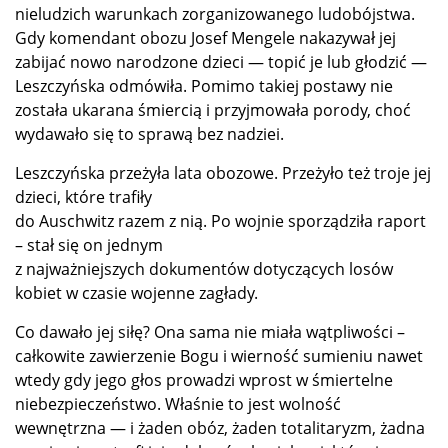
nieludzich warunkach zorganizowanego ludobójstwa.
Gdy komendant obozu Josef Mengele nakazywał jej
zabijać nowo narodzone dzieci — topić je lub głodzić —
Leszczyńska odmówiła. Pomimo takiej postawy nie
została ukarana śmiercią i przyjmowała porody, choć
wydawało się to sprawą bez nadziei.
Leszczyńska przeżyła lata obozowe. Przeżyło też troje jej
dzieci, które trafiły
do Auschwitz razem z nią. Po wojnie sporządziła raport
– stał się on jednym
z najważniejszych dokumentów dotyczących losów
kobiet w czasie wojenne zagłady.
Co dawało jej siłę? Ona sama nie miała wątpliwości –
całkowite zawierzenie Bogu i wierność sumieniu nawet
wtedy gdy jego głos prowadzi wprost w śmiertelne
niebezpieczeństwo. Właśnie to jest wolność
wewnętrzna — i żaden obóz, żaden totalitaryzm, żadna