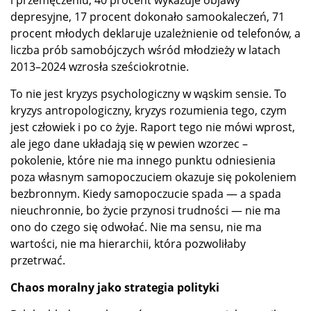
i przemęczeniu, 40 procent wykazuje objawy
depresyjne, 17 procent dokonało samookaleczeń, 71
procent młodych deklaruje uzależnienie od telefonów, a
liczba prób samobójczych wśród młodzieży w latach
2013–2024 wzrosła sześciokrotnie.
To nie jest kryzys psychologiczny w wąskim sensie. To
kryzys antropologiczny, kryzys rozumienia tego, czym
jest człowiek i po co żyje. Raport tego nie mówi wprost,
ale jego dane układają się w pewien wzorzec –
pokolenie, które nie ma innego punktu odniesienia
poza własnym samopoczuciem okazuje się pokoleniem
bezbronnym. Kiedy samopoczucie spada — a spada
nieuchronnie, bo życie przynosi trudności — nie ma
ono do czego się odwołać. Nie ma sensu, nie ma
wartości, nie ma hierarchii, która pozwoliłaby
przetrwać.
Chaos moralny jako strategia polityki