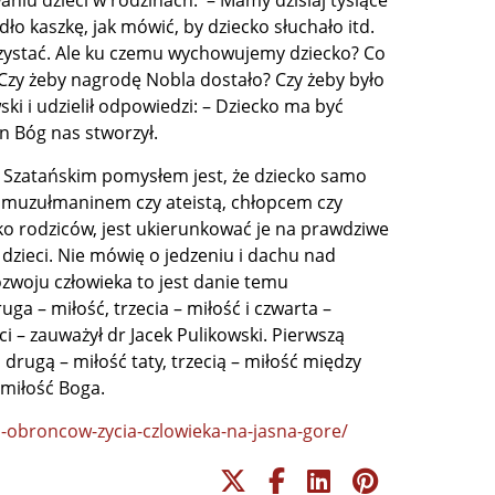
iu dzieci w rodzinach. – Mamy dzisiaj tysiące
ło kaszkę, jak mówić, by dziecko słuchało itd.
rzystać. Ale ku czemu wychowujemy dziecko? Co
Czy żeby nagrodę Nobla dostało? Czy żeby było
ki i udzielił odpowiedzi: – Dziecko ma być
n Bóg nas stworzył.
 Szatańskim pomysłem jest, że dziecko samo
, muzułmaninem czy ateistą, chłopcem czy
o rodziców, jest ukierunkować je na prawdziwe
zieci. Nie mówię o jedzeniu i dachu nad
ozwoju człowieka to jest danie temu
uga – miłość, trzecia – miłość i czwarta –
i – zauważył dr Jacek Pulikowski. Pierwszą
 drugą – miłość taty, trzecią – miłość między
 miłość Boga.
ka-obroncow-zycia-czlowieka-na-jasna-gore/