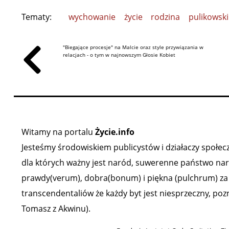
Tematy:
wychowanie
życie
rodzina
pulikowski
"Biegające procesje" na Malcie oraz style przywiązania w
relacjach - o tym w najnowszym Głosie Kobiet
Witamy na portalu
Życie.info
Jesteśmy środowiskiem publicystów i działaczy społeczn
dla których ważny jest naród, suwerenne państwo narod
prawdy(verum), dobra(bonum) i piękna (pulchrum) za ź
transcendentaliów że każdy byt jest niesprzeczny, poz
Tomasz z Akwinu).