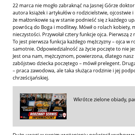
22 marca nie mogło zabraknąć na Jasnej Górze doktor
autora książek i artykułów o rodzicielstwie, ojcostwie 
że
małżonkowie są w stanie podnieść się z każdego upa
powrócą do Boga i modlitwy. Mówił o rolach kobiety, m
nieczystości. Przywołał cztery funkcje ojca. Pierwszą z
To jest pierwsza funkcja każdego mężczyzny – ojca w r
samotnie. Odpowiedzialność za życie poczęte to nie je
Jest ona nam, mężczyznom, powierzona, dlatego nasz up
zabójstwo dziecka poczętego – mówił prelegent. Drugą 
– praca zawodowa, ale taka służąca rodzinie i jej pod
chrześcijańskiej.
Wkrótce zielone obiady, pa