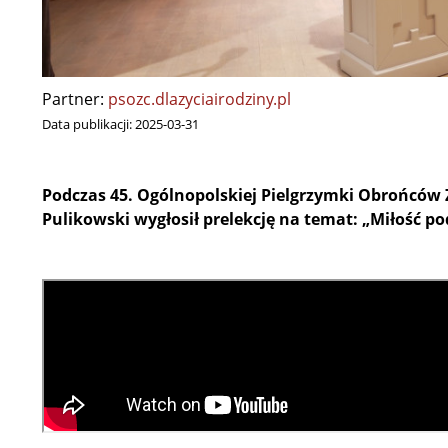
Partner:
psozc.dlazyciairodziny.pl
Data publikacji:
2025-03-31
Podczas 45. Ogólnopolskiej Pielgrzymki Obrońców Ż
Pulikowski wygłosił prelekcję na temat: „Miłość p