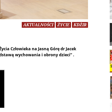
AKTUALNOŚCI
ŻYCIE
KDŻIR
ycia Człowieka na Jasną Górę dr Jacek
odstawą wychowania i obrony dzieci“ .