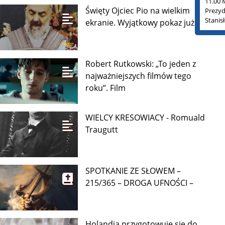
11.00 
Święty Ojciec Pio na wielkim
Prezyd
Stanis
ekranie. Wyjątkowy pokaz już 9
Robert Rutkowski: „To jeden z
najważniejszych filmów tego
roku”. Film
WIELCY KRESOWIACY - Romuald
Traugutt
SPOTKANIE ZE SŁOWEM –
215/365 – DROGA UFNOŚCI –
Holandia przygotowuje się do