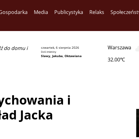
Gospodarka
Media
Publicystyka
Relaks
Społeczeńs
Warszawa
dź do domu i
czwartek, 6 sierpnia 2026
Dziś imieniny
Slawy, Jakuba, Oktawiana
32.00℃
ychowania i
ład Jacka