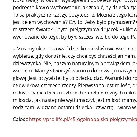
Dużo uwagi w swoim wystąpieniu poświęcił wychowywan
podręczników o wychowaniu: jak zrobić, by dziecko zjad
To są praktyczne rzeczy, pożyteczne. Można z tego ko
jest celem wychowania? Czy to, żeby było prymusem? 
mistrzem świata? – pytał pielgrzymów dr Jacek Pulikows
wychowane do tego, by było szczęśliwe, bo do tego Pa
– Musimy ukierunkować dziecko na właściwe wartości.
wybierze, gdy dorośnie, czy chce być chrześcijaninem
dziewczynką. Nie, naszym naturalnym obowiązkiem jak
wartości. Mamy stworzyć warunki do rozwoju naszych d
głową. Jest oczywiste, by to dziecku dać. Warunki do r
człowiekowi czterech rzeczy. Pierwsza to jest miłość, dr
miłość. Danie dziecku czterech zupełnie różnych miłośc
miłością, jak następnie wytłumaczył, jest miłość mamy,
rodzicami widziana oczami dziecka i czwartą – wiara w
Całość
https://pro-life.pl/45-ogolnopolska-pielgrzym