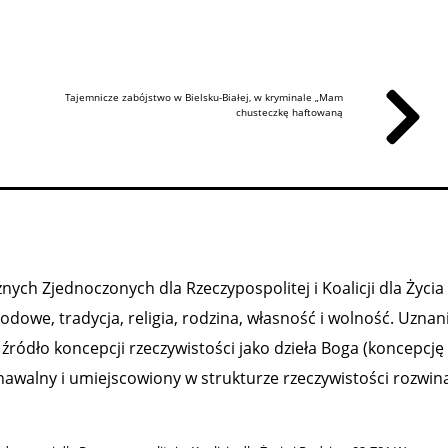
Tajemnicze zabójstwo w Bielsku-Białej, w kryminale „Mam
chusteczkę haftowaną
ych Zjednoczonych dla Rzeczypospolitej i Koalicji dla Życia 
owe, tradycja, religia, rodzina, własność i wolność. Uznan
ródło koncepcji rzeczywistości jako dzieła Boga (koncepcję
nawalny i umiejscowiony w strukturze rzeczywistości rozwiną