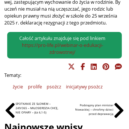
wej, za­stę­pu­ją­cym wy­cho­wa­nie do ży­cia w ro­dzi­nie. By
uczeń nie mu­siał na nią uczęsz­czać, je­go ro­dzic lub
opie­kun praw­ny mu­si zło­żyć w szko­le do 25 wrze­śnia
2025 r. de­kla­ra­cję re­zy­gna­cji z te­go przedmiotu.
Całość artykułu znajduje się pod linkiem
https://pro-life.pl/webinar-o-edukacji-
zdrowotnej/
Tematy:
życie
prolife
psożcz
inicjatywy psożcz
SPOTKANIE ZE SŁOWEM –
Podstępny plan minister
249/365 – MIŁOSIERDZIA CHCĘ,
Nowackiej – chrońmy dzieci
NIE OFIARY – (Łk 6,1-5)
przed deprawacją
Najnowsze wpisy