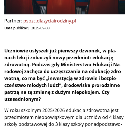
Partner:
psozc.dlazyciairodziny.pl
Data publikacji:
2025-09-08
Ucznio­wie usły­sze­li już pierw­szy dzwo­nek, w pla­
nach lek­cji zo­ba­czy­li no­wy przed­miot: edu­ka­cję
zdro­wot­ną. Pod­czas gdy Mi­ni­ster­stwo Edu­ka­cji Na­
ro­do­wej za­chę­ca do uczęsz­cza­nia na edu­ka­cję zdro­
wot­ną, co ma być „in­we­sty­cją w zdro­wie i bez­pie­
czeń­stwo mło­dych lu­dzi”, śro­do­wi­ska pro­ro­dzin­ne
pa­trzą na tę zmia­nę z du­żym nie­po­ko­jem. Czy
uzasadnionym?
W ro­ku szkol­nym 2025/2026 edu­ka­cja zdro­wot­na jest
przed­mio­tem nie­obo­wiąz­ko­wym dla uczniów od 4 kla­sy
szko­ły pod­sta­wo­wej do 3 kla­sy szko­ły po­nad­pod­sta­wo­