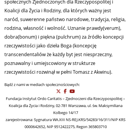
społecznych Zjednoczonych dla Rzeczypospolitej i
Koalicji dla Życia i Rodziny, dla których ważny jest
naród, suwerenne państwo narodowe, tradycja, religia,
rodzina, własność i wolność. Uznanie prawdy(verum),
dobra(bonum) i piękna (pulchrum) za źródło koncepcji
rzeczywistości jako dzieła Boga (koncepcję
transcendentaliów że każdy byt jest niesprzeczny,
poznawalny i umiejscowiony w strukturze
rzeczywistości rozwinął w pełni Tomasz z Akwinu).
Bądź z nami w mediach społecznościowych:
Fundacja Instytut Ordo Caritatis – Zjednoczeni dla Rzeczypospolitej –
Koalicja dla Życia i Rodziny, 02-781 Warszawa, ul. św. Maksymiliana
Kolbego 14/17
zarejestrowana: Sygnatura WA.XIII NS-REJ.KRS/54283/16/311/NIP KRS
0000642652, NIP 9512422275, Regon 365803710