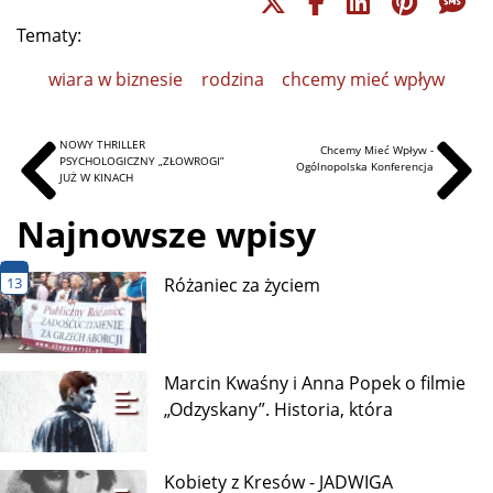
Tematy:
wiara w biznesie
rodzina
chcemy mieć wpływ
NOWY THRILLER
Chcemy Mieć Wpływ -
PSYCHOLOGICZNY „ZŁOWROGI”
Ogólnopolska Konferencja
JUŻ W KINACH
Najnowsze wpisy
13
Różaniec za życiem
Marcin Kwaśny i Anna Popek o filmie
„Odzyskany”. Historia, która
Kobiety z Kresów - JADWIGA