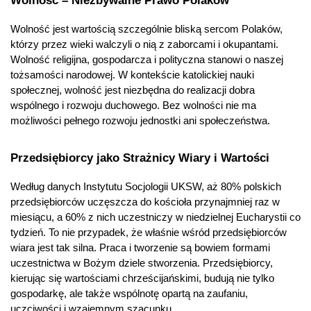
Wolność – Niezbywalne Prawo Polaków
Wolność jest wartością szczególnie bliską sercom Polaków, 
którzy przez wieki walczyli o nią z zaborcami i okupantami. 
Wolność religijna, gospodarcza i polityczna stanowi o naszej 
tożsamości narodowej. W kontekście katolickiej nauki 
społecznej, wolność jest niezbędna do realizacji dobra 
wspólnego i rozwoju duchowego. Bez wolności nie ma 
możliwości pełnego rozwoju jednostki ani społeczeństwa.
Przedsiębiorcy jako Strażnicy Wiary i Wartości
Według danych Instytutu Socjologii UKSW, aż 80% polskich 
przedsiębiorców uczęszcza do kościoła przynajmniej raz w 
miesiącu, a 60% z nich uczestniczy w niedzielnej Eucharystii co 
tydzień. To nie przypadek, że właśnie wśród przedsiębiorców 
wiara jest tak silna. Praca i tworzenie są bowiem formami 
uczestnictwa w Bożym dziele stworzenia. Przedsiębiorcy, 
kierując się wartościami chrześcijańskimi, budują nie tylko 
gospodarkę, ale także wspólnotę opartą na zaufaniu, 
uczciwości i wzajemnym szacunku.