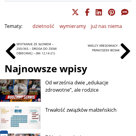
Tematy:
dzietność
wymieramy
już nas niema
SPOTKANIE ZE SŁOWEM –
WIELCY KRESOWIACY -
200/365 – DROGA DO ZIEMI
FRANCISZEK BOSAK
OBIECANEJ – (Mt 12,14-21)
Najnowsze wpisy
Od września dwie „edukacje
zdrowotne”, ale rodzice
Trwałość związków małżeńskich