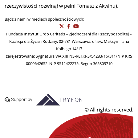
rzeczywistości rozwinął w pełni Tomasz z Akwinu).
Bądź z nami w mediach społecznościowych:
Fundacja Instytut Ordo Caritatis – Zjednoczeni dla Rzeczypospolitej –
Koalicja dla Życia i Rodziny, 02-781 Warszawa, ul. św. Maksymiliana
Kolbego 14/17
zarejestrowana: Sygnatura WA.XIII NS-REJ.KRS/54283/16/311/NIP KRS
0000642652, NIP 9512422275, Regon 365803710
Support by:
© All rights reserved.