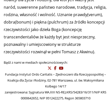
naród, suwerenne państwo narodowe, tradycja, religia,
rodzina, własność i wolność. Uznanie prawdy(verum),
dobra(bonum) i piękna (pulchrum) za źródło koncepcji
rzeczywistości jako dzieła Boga (koncepcję
transcendentaliów że każdy byt jest niesprzeczny,
poznawalny i umiejscowiony w strukturze
rzeczywistości rozwinął w pełni Tomasz z Akwinu).
Bądź z nami w mediach społecznościowych:
Fundacja Instytut Ordo Caritatis – Zjednoczeni dla Rzeczypospolitej –
Koalicja dla Życia i Rodziny, 02-781 Warszawa, ul. św. Maksymiliana
Kolbego 14/17
zarejestrowana: Sygnatura WA.XIII NS-REJ.KRS/54283/16/311/NIP KRS
0000642652, NIP 9512422275, Regon 365803710