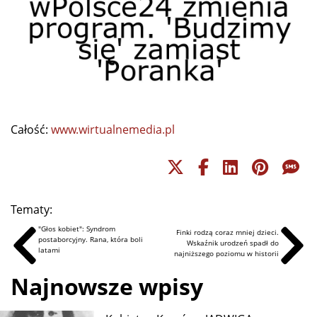
Całość:
www.wirtualnemedia.pl
Tematy:
"Głos kobiet": Syndrom
Finki rodzą coraz mniej dzieci.
postaborcyjny. Rana, która boli
Wskaźnik urodzeń spadł do
latami
najniższego poziomu w historii
Najnowsze wpisy