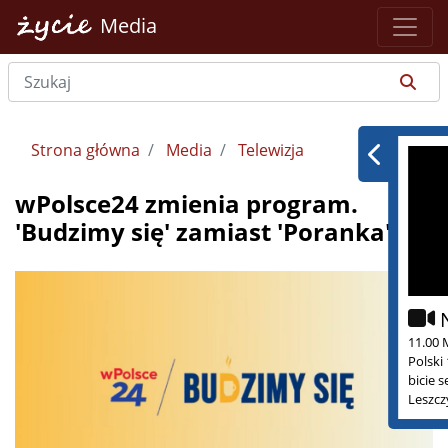
Media
Strona główna
Media
Telewizja
wPolsce24 zmienia program.
'Budzimy się' zamiast 'Poranka'
11.00 
Polski
bicie 
Leszcz