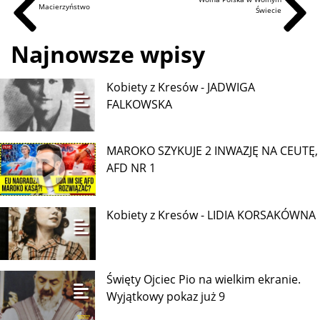
Macierzyństwo
Świecie
Najnowsze wpisy
Kobiety z Kresów - JADWIGA
FALKOWSKA
MAROKO SZYKUJE 2 INWAZJĘ NA CEUTĘ,
AFD NR 1
Kobiety z Kresów - LIDIA KORSAKÓWNA
Święty Ojciec Pio na wielkim ekranie.
Wyjątkowy pokaz już 9