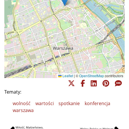
Leaflet
|
©
OpenStreetMap
contributors
Tematy:
wolność
wartości
spotkanie
konferencja
warszawa
Miłość, Małżeństwo,
Wolna Polska w Wolnym