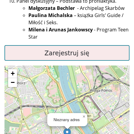
Panel dyskusyjny – Podstawa to profilaktyka.
Małgorzata Bechler
-
Archipelag Skarbów
Paulina Michalska
– książka Girls’ Guide /
Miłość i Seks.
Milena i Arunas Jankowscy
-
Program Teen
Star
+
−
×
Nieznany adres