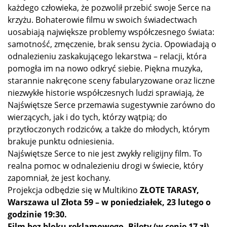
każdego człowieka, że pozwolił przebić swoje Serce na
krzyżu. Bohaterowie filmu w swoich świadectwach
uosabiają największe problemy współczesnego świata:
samotność, zmęczenie, brak sensu życia. Opowiadają o
odnalezieniu zaskakującego lekarstwa – relacji, która
pomogła im na nowo odkryć siebie. Piękna muzyka,
starannie nakręcone sceny fabularyzowane oraz liczne
niezwykłe historie współczesnych ludzi sprawiają, że
Najświętsze Serce przemawia sugestywnie zarówno do
wierzących, jak i do tych, którzy wątpią; do
przytłoczonych rodziców, a także do młodych, którym
brakuje punktu odniesienia.
Najświętsze Serce to nie jest zwykły religijny film. To
realna pomoc w odnalezieniu drogi w świecie, który
zapomniał, że jest kochany.
Projekcja odbędzie się w Multikino
ZŁOTE TARASY,
Warszawa ul Złota 59 – w poniedziałek, 23 lutego o
godzinie 19:30.
Film bez bloku reklamowego. Bilety (w cenie 17 zł)