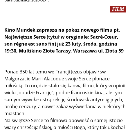
Data publikacji:
2026-02-17
FILM
Kino Mundek zaprasza na pokaz nowego filmu pt.
Najświętsze Serce (tytuł w oryginale: Sacré-Cœur,
son règne est sans fin) już 23 luty, środa, godzina
19:30, Multikino Złote Tarasy, Warszawa ul. Złota 59
Ponad 350 lat temu we Francji Jezus objawił św.
Małgorzacie Marii Alacoque swoje Serce płonące
miłością. To orędzie stało się kanwą filmu, który w opinii
wielu „obudził Francję”, podbił francuskie kina, ale tym
samym wywołał ostrą rekcję środowisk antyreligijnych,
próbę cenzury, a nawet zakaz wyświetlania w niektórych
miastach.
Najświętsze Serce to filmowa opowieść o samej istocie
wiary chrześcijańskiej, o miłości Boga, który tak ukochał