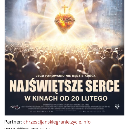
Partner:
chrzescijanskiegranie.zycie.info