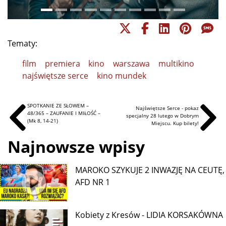
Tematy:
film
premiera
kino
warszawa
multikino
najświętsze serce
kino mundek
SPOTKANIE ZE SŁOWEM –
Najświętsze Serce - pokaz
48/365 – ZAUFANIE I MIŁOŚĆ –
specjalny 28 lutego w Dobrym
(Mk 8, 14-21)
Miejscu. Kup bilety!
Najnowsze wpisy
MAROKO SZYKUJE 2 INWAZJĘ NA CEUTĘ,
AFD NR 1
Kobiety z Kresów - LIDIA KORSAKÓWNA