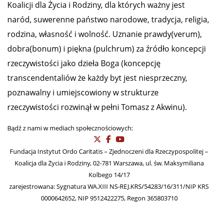
Koalicji dla Życia i Rodziny, dla których ważny jest
naród, suwerenne państwo narodowe, tradycja, religia,
rodzina, własność i wolność. Uznanie prawdy(verum),
dobra(bonum) i piękna (pulchrum) za źródło koncepcji
rzeczywistości jako dzieła Boga (koncepcję
transcendentaliów że każdy byt jest niesprzeczny,
poznawalny i umiejscowiony w strukturze
rzeczywistości rozwinął w pełni Tomasz z Akwinu).
Bądź z nami w mediach społecznościowych:
Fundacja Instytut Ordo Caritatis – Zjednoczeni dla Rzeczypospolitej –
Koalicja dla Życia i Rodziny, 02-781 Warszawa, ul. św. Maksymiliana
Kolbego 14/17
zarejestrowana: Sygnatura WA.XIII NS-REJ.KRS/54283/16/311/NIP KRS
0000642652, NIP 9512422275, Regon 365803710