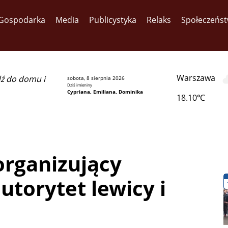
Gospodarka
Media
Publicystyka
Relaks
Społeczeńs
Warszawa
dź do domu i
sobota, 8 sierpnia 2026
Dziś imieniny
Cypriana, Emiliana, Dominika
18.10℃
organizujący
utorytet lewicy i