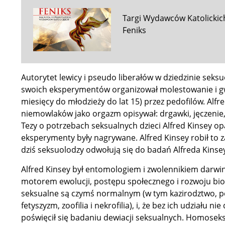
Targi Wydawców Katolicki
Feniks
Autorytet lewicy i pseudo liberałów w dziedzinie seksu
swoich eksperymentów organizował molestowanie i gw
miesięcy do młodzieży do lat 15) przez pedofilów. Al
niemowlaków jako orgazm opisywał: drgawki, jęczenie, 
Tezy o potrzebach seksualnych dzieci Alfred Kinsey opa
eksperymenty były nagrywane. Alfred Kinsey robił to 
dziś seksuolodzy odwołują się do badań Alfreda Kinse
Alfred Kinsey był entomologiem i zwolennikiem darwin
motorem ewolucji, postępu społecznego i rozwoju biolo
seksualne są czymś normalnym (w tym kazirodztwo, p
fetyszyzm, zoofilia i nekrofilia), i, że bez ich udziału 
poświęcił się badaniu dewiacji seksualnych. Homosek