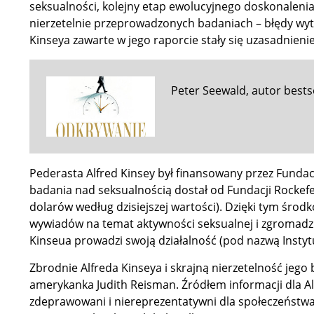
seksualności, kolejny etap ewolucyjnego doskonalenia
nierzetelnie przeprowadzonych badaniach – błędy wy
Kinseya zawarte w jego raporcie stały się uzasadnienie
Peter Seewald, autor bestse
Pederasta Alfred Kinsey był finansowany przez Fundac
badania nad seksualnością dostał od Fundacji Rockef
dolarów według dzisiejszej wartości). Dzięki tym śro
wywiadów na temat aktywności seksualnej i zgromadził
Kinseua prowadzi swoją działalność (pod nazwą Instyt
Zbrodnie Alfreda Kinseya i skrajną nierzetelność jego
amerykanka Judith Reisman. Źródłem informacji dla Alfr
zdeprawowani i niereprezentatywni dla społeczeństwa 