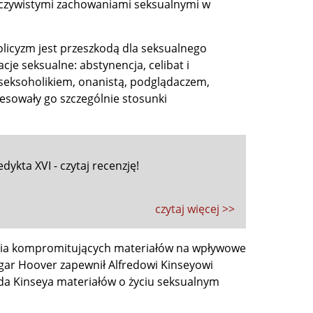
rzeczywistymi zachowaniami seksualnymi w
tolicyzm jest przeszkodą dla seksualnego
acje seksualne: abstynencja, celibat i
ł seksoholikiem, onanistą, podglądaczem,
esowały go szczególnie stosunki
ykta XVI - czytaj recenzję!
czytaj więcej >>
ania kompromitujących materiałów na wpływowe
Edgar Hoover zapewnił Alfredowi Kinseyowi
da Kinseya materiałów o życiu seksualnym