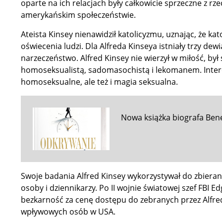
oparte na ich relacjach były całkowicie sprzeczne z 
amerykańskim społeczeństwie.
Ateista Kinsey nienawidził katolicyzmu, uznając, że ka
oświecenia ludzi. Dla Alfreda Kinseya istniały trzy dewi
narzeczeństwo. Alfred Kinsey nie wierzył w miłość, by
homoseksualistą, sadomasochistą i lekomanem. Inter
homoseksualne, ale też i magia seksualna.
Nowa książka biografa Bened
Swoje badania Alfred Kinsey wykorzystywał do zbier
osoby i dziennikarzy. Po II wojnie światowej szef FBI 
bezkarność za cenę dostępu do zebranych przez Alfre
wpływowych osób w USA.