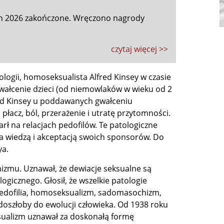
ch 2026 zakończone. Wręczono nagrody
czytaj więcej >>
ologii, homoseksualista Alfred Kinsey w czasie
ałcenie dzieci (od niemowlaków w wieku od 2
fred Kinsey u poddawanych gwałceniu
płacz, ból, przerażenie i utratę przytomności.
rł na relacjach pedofilów. Te patologiczne
za wiedzą i akceptacją swoich sponsorów. Do
ya.
izmu. Uznawał, że dewiacje seksualne są
gicznego. Głosił, że wszelkie patologie
edofilia, homoseksualizm, sadomasochizm,
nie doszłoby do ewolucji człowieka. Od 1938 roku
sualizm uznawał za doskonałą formę