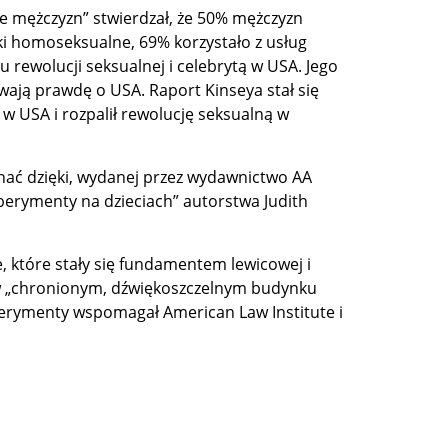
e mężczyzn” stwierdzał, że 50% mężczyzn
ki homoseksualne, 69% korzystało z usług
u rewolucji seksualnej i celebrytą w USA. Jego
ywają prawdę o USA. Raport Kinseya stał się
 w USA i rozpalił rewolucję seksualną w
nać dzięki, wydanej przez wydawnictwo AA
sperymenty na dzieciach” autorstwa Judith
e, które stały się fundamentem lewicowej i
e w „chronionym, dźwiękoszczelnym budynku
perymenty wspomagał American Law Institute i