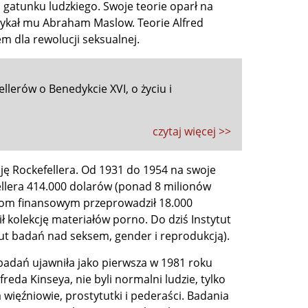
 gatunku ludzkiego. Swoje teorie oparł na
tykał mu Abraham Maslow. Teorie Alfred
m dla rewolucji seksualnej.
llerów o Benedykcie XVI, o życiu i
czytaj więcej >>
ję Rockefellera. Od 1931 do 1954 na swoje
ellera 414.000 dolarów (ponad 8 milionów
dkom finansowym przeprowadził 18.000
 kolekcję materiałów porno. Do dziś Instytut
ut badań nad seksem, gender i reprodukcją).
 badań ujawniła jako pierwsza w 1981 roku
eda Kinseya, nie byli normalni ludzie, tylko
więźniowie, prostytutki i pederaści. Badania