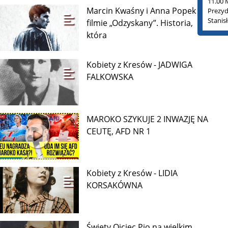
11.00 
Marcin Kwaśny i Anna Popek o
Prezyd
Stanis
filmie „Odzyskany”. Historia,
która
Kobiety z Kresów - JADWIGA
FALKOWSKA
MAROKO SZYKUJE 2 INWAZJĘ NA
CEUTĘ, AFD NR 1
Kobiety z Kresów - LIDIA
KORSAKÓWNA
Święty Ojciec Pio na wielkim