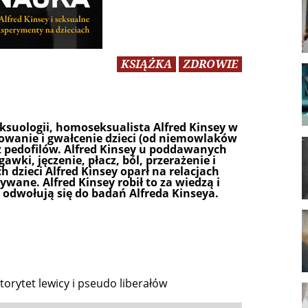
KSIĄŻKA
ZDROWIE
eksuologii, homoseksualista Alfred Kinsey w
wanie i gwałcenie dzieci (od niemowlaków
ez pedofilów. Alfred Kinsey u poddawanych
ki, jęczenie, płacz, ból, przerażenie i
 dzieci Alfred Kinsey oparł na relacjach
wane. Alfred Kinsey robił to za wiedzą i
 odwołują się do badań Alfreda Kinseya.
torytet lewicy i pseudo liberałów