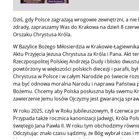
Dziś, gdy Polsce zagrażają wrogowie zewnętrzni, a ni
zdrady, zapraszamy Was do Krakowa na dzień 8 czerw
Orszaku Chrystusa Króla.
W Bazylice Bożego Miłosierdzia w Krakowie-Łagiewni
Aktu Przyjęcia Jezusa Chrystusa za Króla i Pana. Akt t
Rzeczpospolitej Polskiej Andrzeja Dudy i blisko dwust
powtórzony w większości polskich diecezji i parafii, był
Chrystusa w Polsce i w całym Narodzie po świecie roz
ma być odnowa moralna Narodu i naprawa Państwa p
Bożemu. Chcemy aby Polska posłuszna była swemu Kró
zawierzenie Jemu losów Ojczyzny jest gwarancją sprawi
W roku 2025, czyli w Roku Jubileuszowym, 8 czerwca p
Przypada także rocznica kanonizacji Jadwigi, Króla Po
świętego Jana Pawła II. W roku tym obchodzimy równie
Odczytując znaki czasu sądzimy, że Bóg wybrał czas i m