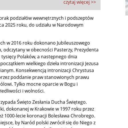
czytaj więcej >>
e brak podziałów wewnętrznych i podszeptów
ca 2025 roku, do udziału w Narodowym
kach w 2016 roku dokonano Jubileuszowego
en, odczytany w obecności Pasterzy, Prezydenta
u tysięcy Polaków, a następnego dnia
 początkiem wielkiego dzieła intronizacji Jezusa
sianym. Konsekwencją intronizacji Chrystusa
rzez poddanie praw stanowionych prawu
lowi. Tylko mocne oparcie w Bogu i
edliwości i wolności.
rzypada Święto Zesłania Ducha Świętego.
lski, dokonanej w Krakowie w 1997 roku przez
ż 1000-lecie koronacji Bolesława Chrobrego.
iejsce, by Naród polski zwrócił się do Niego z