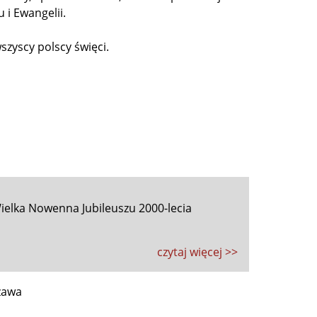
i Ewangelii.
zyscy polscy święci.
ielka Nowenna Jubileuszu 2000-lecia
czytaj więcej >>
zawa