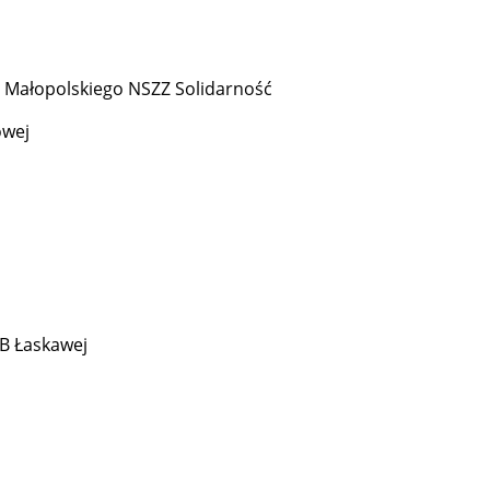
 Małopolskiego NSZZ Solidarność
owej
MB Łaskawej