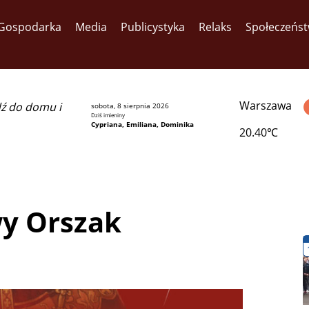
Gospodarka
Media
Publicystyka
Relaks
Społeczeńs
Warszawa
dź do domu i
sobota, 8 sierpnia 2026
Dziś imieniny
Cypriana, Emiliana, Dominika
20.40℃
wy Orszak