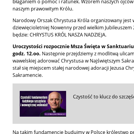
błaganiem o pomoc i ratunek. Wzorem naszych ojców 
naszym prawowitym Królu.
Narodowy Orszak Chrystusa Króla organizowany jest w
dziewięcioletniej Nowenny przed wielkim Jubileuszem
będzie: CHRYSTUS KRÓL NASZA NADZIEJA.
Uroczystości rozpocznie Msza Święta w Sanktuari
godz. 12.oo.
Następnie przejdziemy z modlitwą ulicam
wawelskiej adorować Chrystusa w Najświętszym Sakra
stał się miejscem stałej narodowej adoracji Jezusa C
Sakramencie.
Czystość to klucz do szczęś
Na takim fundamencie budujmy w Polsce królestwo praw