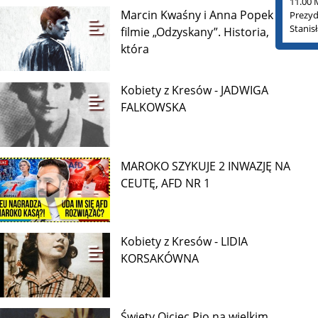
11.00 
Marcin Kwaśny i Anna Popek o
Prezyd
Stanis
filmie „Odzyskany”. Historia,
która
Kobiety z Kresów - JADWIGA
FALKOWSKA
MAROKO SZYKUJE 2 INWAZJĘ NA
CEUTĘ, AFD NR 1
Kobiety z Kresów - LIDIA
KORSAKÓWNA
Święty Ojciec Pio na wielkim