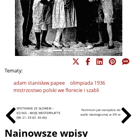
Tematy:
adam stanisław papee
olimpiada 1936
mistrzostwo polski we florecie i szabli
SPOTKANIE ZE SŁOWEM –
Feminizm jak narzędzie do
65/365 - MOJE WESTERPLATTE
walki ideologicznej w XXI w
(Mt 21, 33-43. 45-46)
Najnowsze wpisy