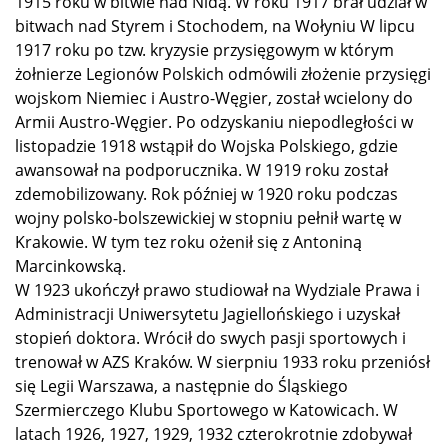
1915 roku w bitwie nad Nidą. W roku 1917 brał udział w
bitwach nad Styrem i Stochodem, na Wołyniu W lipcu
1917 roku po tzw. kryzysie przysięgowym w którym
żołnierze Legionów Polskich odmówili złożenie przysięgi
wojskom Niemiec i Austro-Węgier, został wcielony do
Armii Austro-Węgier. Po odzyskaniu niepodległości w
listopadzie 1918 wstąpił do Wojska Polskiego, gdzie
awansował na podporucznika. W 1919 roku został
zdemobilizowany. Rok później w 1920 roku podczas
wojny polsko-bolszewickiej w stopniu pełnił wartę w
Krakowie. W tym tez roku ożenił się z Antoniną
Marcinkowską.
W 1923 ukończył prawo studiował na Wydziale Prawa i
Administracji Uniwersytetu Jagiellońskiego i uzyskał
stopień doktora. Wrócił do swych pasji sportowych i
trenował w AZS Kraków. W sierpniu 1933 roku przeniósł
się Legii Warszawa, a następnie do Śląskiego
Szermierczego Klubu Sportowego w Katowicach. W
latach 1926, 1927, 1929, 1932 czterokrotnie zdobywał