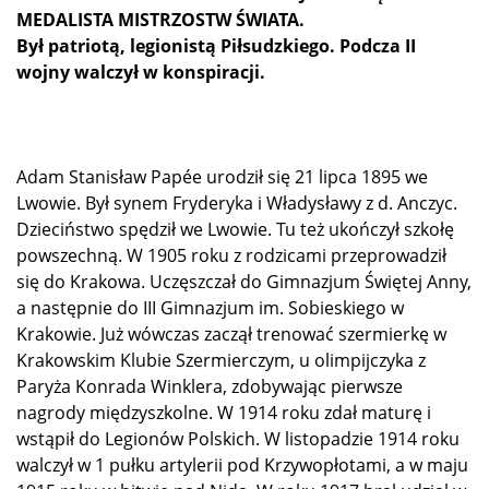
MEDALISTA MISTRZOSTW ŚWIATA.
Był patriotą, legionistą Piłsudzkiego. Podcza II
wojny walczył w konspiracji.
Adam
Stanisław Papée urodził się 21 lipca 1895 we
Lwowie. Był synem Fryderyka i Władysławy z d. Anczyc.
Dzieciństwo spędził we Lwowie. Tu też ukończył szkołę
powszechną. W 1905 roku z rodzicami przeprowadził
się do Krakowa. Uczęszczał do Gimnazjum Świętej Anny,
a następnie do III Gimnazjum im. Sobieskiego w
Krakowie. Już wówczas zaczął trenować szermierkę w
Krakowskim Klubie Szermierczym, u olimpijczyka z
Paryża Konrada Winklera, zdobywając pierwsze
nagrody międzyszkolne. W 1914 roku zdał maturę i
wstąpił do Legionów Polskich. W listopadzie 1914 roku
walczył w 1 pułku artylerii pod Krzywopłotami, a w maju