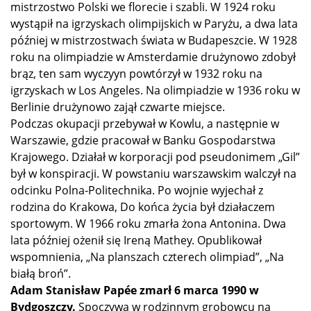
mistrzostwo Polski we florecie i szabli. W 1924 roku
wystąpił na igrzyskach olimpijskich w Paryżu, a dwa lata
później w mistrzostwach świata w Budapeszcie. W 1928
roku na olimpiadzie w Amsterdamie drużynowo zdobył
brąz, ten sam wyczyyn powtórzył w 1932 roku na
igrzyskach w Los Angeles. Na olimpiadzie w 1936 roku w
Berlinie drużynowo zajął czwarte miejsce.
Podczas okupacji przebywał w Kowlu, a następnie w
Warszawie, gdzie pracował w Banku Gospodarstwa
Krajowego. Działał w korporacji pod pseudonimem „Gil”
był w konspiracji. W powstaniu warszawskim walczył na
odcinku Polna-Politechnika. Po wojnie wyjechał z
rodzina do Krakowa, Do końca życia był działaczem
sportowym. W 1966 roku zmarła żona Antonina. Dwa
lata później ożenił się Ireną Mathey. Opublikował
wspomnienia, „Na planszach czterech olimpiad”, „Na
białą broń”.
Adam Stanisław Papée zmarł 6 marca 1990 w
Bydgoszczy.
Spoczywa w rodzinnym grobowcu na