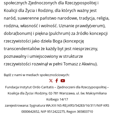
społecznych Zjednoczonych dla Rzeczypospolitej i
Koalicji dla Życia i Rodziny, dla których ważny jest
naród, suwerenne państwo narodowe, tradycja, religia,
rodzina, własność i wolność. Uznanie prawdy(verum),
dobra(bonum) i piękna (pulchrum) za źródło koncepcji
rzeczywistości jako dzieła Boga (koncepcję
transcendentaliów że każdy byt jest niesprzeczny,
poznawalny i umiejscowiony w strukturze
rzeczywistości rozwinął w pełni Tomasz z Akwinu).
Bądź z nami w mediach społecznościowych:
Fundacja Instytut Ordo Caritatis – Zjednoczeni dla Rzeczypospolitej –
Koalicja dla Życia i Rodziny, 02-781 Warszawa, ul. św. Maksymiliana
Kolbego 14/17
zarejestrowana: Sygnatura WA.XIII NS-REJ.KRS/54283/16/311/NIP KRS
0000642652, NIP 9512422275, Regon 365803710