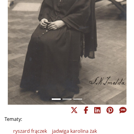
Tematy:
ryszard frączek
jadwiga karolina żak