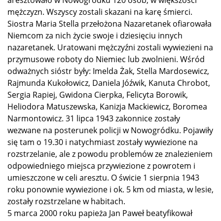
aresztowało w Nowogródku 120 osób, w większości
mężczyzn. Wszyscy zostali skazani na karę śmierci.
Siostra Maria Stella przełożona Nazaretanek ofiarowała
Niemcom za nich życie swoje i dziesięciu innych
nazaretanek. Uratowani mężczyźni zostali wywiezieni na
przymusowe roboty do Niemiec lub zwolnieni. Wśród
odważnych sióstr były: Imelda Żak, Stella Mardosewicz,
Rajmunda Kukołowicz, Daniela Jóźwik, Kanuta Chrobot,
Sergia Rapiej, Gwidona Cierpka, Felicyta Borowik,
Heliodora Matuszewska, Kanizja Mackiewicz, Boromea
Narmontowicz. 31 lipca 1943 zakonnice zostały
wezwane na posterunek policji w Nowogródku. Pojawiły
się tam o 19.30 i natychmiast zostały wywiezione na
rozstrzelanie, ale z powodu problemów ze znalezieniem
odpowiedniego miejsca przywiezione z powrotem i
umieszczone w celi aresztu. O świcie 1 sierpnia 1943
roku ponownie wywiezione i ok. 5 km od miasta, w lesie,
zostały rozstrzelane w habitach.
5 marca 2000 roku papieża Jan Paweł beatyfikował