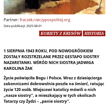
Partner:
fraczek.rzeczypospolitej.org
Data publikacji:
2025-08-01
KOBIETY Z KRESÓW
HISTORIA
1 SIERPNIA 1943 ROKU, POD NOWOGRÓDKIEM
ZOSTAŁY ROZSTRZELANE PRZEZ GESTAPO SIOSTRY
NAZARETANKI. WŚRÓD NICH SIOSTRA JADWIGA
KAROLINA ŻAK
Życie poświęciła Bogu i Polsce. Wraz z dziesięciorga
zakonnicami dobrowolnie poszła na śmierć, ratując
życie 120 osób. Miejscowi katolicy mówili o nich
„nasze siostry”, a mieszkający w tych okolicach
Tatarzy czy Żydzi – „panie siostry”.