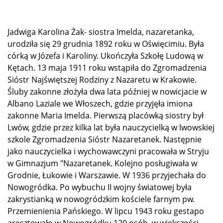
Jadwiga Karolina Żak- siostra Imelda, nazaretanka,
urodziła się 29 grudnia 1892 roku w Oświęcimiu. Była
córką w Józefa i Karoliny. Ukończyła Szkołę Ludową w
Kętach. 13 maja 1911 roku wstąpiła do Zgromadzenia
Sióstr Najświętszej Rodziny z Nazaretu w Krakowie.
Śluby zakonne złożyła dwa lata później w nowicjacie w
Albano Laziale we Włoszech, gdzie przyjęła imiona
zakonne Maria Imelda. Pierwszą placówką siostry był
Lwów, gdzie przez kilka lat była nauczycielką w lwowskiej
szkole Zgromadzenia Sióstr Nazaretanek. Następnie
jako nauczycielka i wychowawczyni pracowała w Stryju
w Gimnazjum "Nazaretanek. Kolejno posługiwała w
Grodnie, Łukowie i Warszawie. W 1936 przyjechała do
Nowogródka. Po wybuchu II wojny światowej była
zakrystianką w nowogródzkim kościele farnym pw.
Przemienienia Pańskiego. W lipcu 1943 roku gestapo