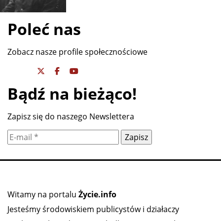
Święty Ojciec Pio na wielkim ekranie.
Wyjątkowy pokaz już 9
Robert Rutkowski: „To jeden z
najważniejszych filmów tego roku”. Film
WIELCY KRESOWIACY - Romuald
Traugutt
Poleć nas
Zobacz nasze profile społecznościowe
Bądź na bieżąco!