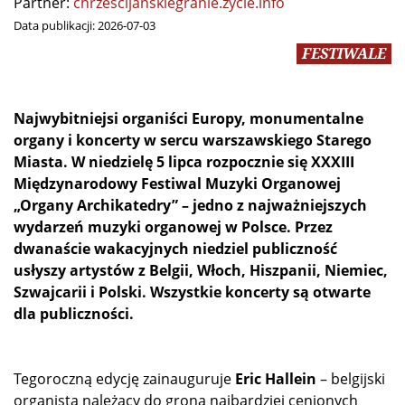
Partner:
chrzescijanskiegranie.zycie.info
Data publikacji:
2026-07-03
FESTIWALE
Najwybitniejsi organiści Europy, monumentalne
organy i koncerty w sercu warszawskiego Starego
Miasta. W niedzielę 5 lipca rozpocznie się XXXIII
Międzynarodowy Festiwal Muzyki Organowej
„Organy Archikatedry” – jedno z najważniejszych
wydarzeń muzyki organowej w Polsce. Przez
dwanaście wakacyjnych niedziel publiczność
usłyszy artystów z Belgii, Włoch, Hiszpanii, Niemiec,
Szwajcarii i Polski. Wszystkie koncerty są otwarte
dla publiczności.
Tegoroczną edycję zainauguruje
Eric Hallein
– belgijski
organista należący do grona najbardziej cenionych