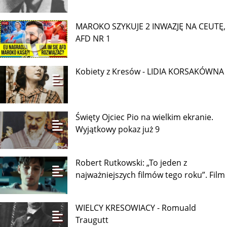
13
Różaniec za życiem
Marcin Kwaśny i Anna Popek o filmie
„Odzyskany”. Historia, która
Kobiety z Kresów - JADWIGA
FALKOWSKA
MAROKO SZYKUJE 2 INWAZJĘ NA CEUTĘ,
AFD NR 1
Kobiety z Kresów - LIDIA KORSAKÓWNA