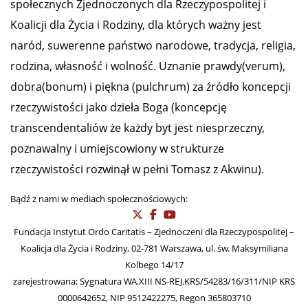
Zapisz się do naszego Newslettera
Witamy na portalu
Życie.info
Jesteśmy środowiskiem publicystów i działaczy
społecznych Zjednoczonych dla Rzeczypospolitej i
Koalicji dla Życia i Rodziny, dla których ważny jest
naród, suwerenne państwo narodowe, tradycja, religia,
rodzina, własność i wolność. Uznanie prawdy(verum),
dobra(bonum) i piękna (pulchrum) za źródło koncepcji
rzeczywistości jako dzieła Boga (koncepcję
transcendentaliów że każdy byt jest niesprzeczny,