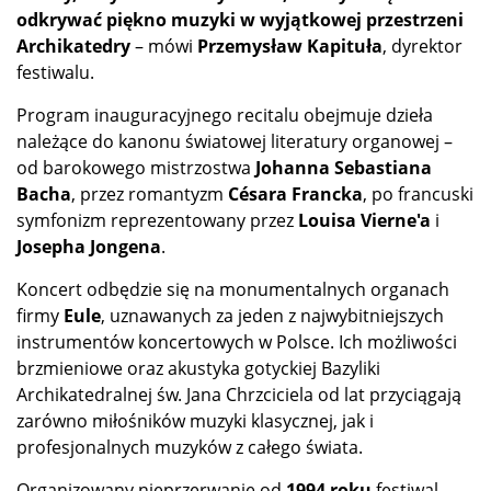
odkrywać piękno muzyki w wyjątkowej przestrzeni
Archikatedry
– mówi
Przemysław Kapituła
, dyrektor
festiwalu.
Program inauguracyjnego recitalu obejmuje dzieła
należące do kanonu światowej literatury organowej –
od barokowego mistrzostwa
Johanna Sebastiana
Bacha
, przez romantyzm
Césara Francka
, po francuski
symfonizm reprezentowany przez
Louisa Vierne'a
i
Josepha Jongena
.
Koncert odbędzie się na monumentalnych organach
firmy
Eule
, uznawanych za jeden z najwybitniejszych
instrumentów koncertowych w Polsce. Ich możliwości
brzmieniowe oraz akustyka gotyckiej Bazyliki
Archikatedralnej św. Jana Chrzciciela od lat przyciągają
zarówno miłośników muzyki klasycznej, jak i
profesjonalnych muzyków z całego świata.
Organizowany nieprzerwanie od
1994 roku
festiwal