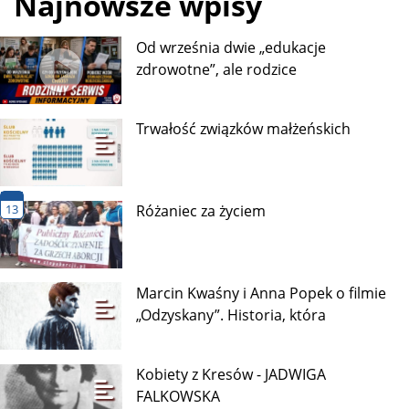
Tematy:
festiwal
organy
koncert
organy archikatedry
5 lipca 2026
stare miasto
Kobiety z Kresów - BARBARA
Francja o krok od legalizacji
ORWID
eutanazji. Zgromadzenie
Narodowe przegłosowało
ustawę, decydujące starcie już
15 lipca
Najnowsze wpisy
Od września dwie „edukacje
zdrowotne”, ale rodzice
Trwałość związków małżeńskich