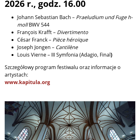
2026 r., godz. 16.00
Johann Sebastian Bach –
Praeludium und Fuge h-
moll
BWV 544
François Krafft –
Divertimento
César Franck –
Pièce héroïque
Joseph Jongen –
Cantilène
Louis Vierne – III Symfonia (Adagio, Final
)
Szczegółowy program festiwalu oraz informacje o
artystach:
www.kapitula.org