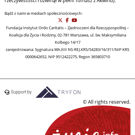
rzeczywistości rozwinął w pełni Tomasz z Akwinu).
Bądź z nami w mediach społecznościowych:
Fundacja Instytut Ordo Caritatis – Zjednoczeni dla Rzeczypospolitej –
Koalicja dla Życia i Rodziny, 02-781 Warszawa, ul. św. Maksymiliana
Kolbego 14/17
zarejestrowana: Sygnatura WA.XIII NS-REJ.KRS/54283/16/311/NIP KRS
0000642652, NIP 9512422275, Regon 365803710
Support by:
© All rights reserved.