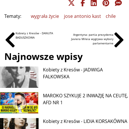
Tematy:
wygrała życie
jose antonio kast
chile
Kobiety z Kresów - DANUTA
Argentyna: partia prezydenta
BADUSZKOWA
Javiera Mileia wygrywa wybory
parlamentarne
Najnowsze wpisy
Kobiety z Kresów - JADWIGA
FALKOWSKA
MAROKO SZYKUJE 2 INWAZJĘ NA CEUTĘ,
AFD NR 1
Kobiety z Kresów - LIDIA KORSAKÓWNA