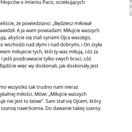
 chłopców o imieniu Paco, oczekujących
eliście, że powiedziano: „Będziesz miłował
nawidził. A Ja wam powiadam: Miłujcie waszych
ują, abyście się stali synami Ojca waszego,
go wschodzi nad złymi i nad dobrymi, i On zsyła
wiem miłujecie tych, którzy was miłują, cóż za
I jeśli pozdrawiacie tylko swych braci, cóż
 Bądźcie więc wy doskonali, jak doskonały jest
 Mimo wszystko tak trudno nam nieraz
ykalnej miłości. Mówi: „Miłujcie waszych
uje nie jest to łatwe”. Sam stał się Ojcem, który
szansę nawrócenia. Do dawanie takiej szansy