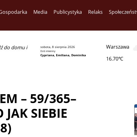
Gospodarka
Media
Publicystyka
Relaks
Społeczeńs
Warszawa
dź do domu i
sobota, 8 sierpnia 2026
Dziś imieniny
Cypriana, Emiliana, Dominika
16.70℃
EM – 59/365–
JAK SIEBIE
8)