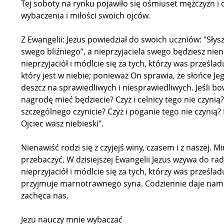
Tej soboty na rynku pojawiło się ośmiuset mężczyzn i
wybaczenia i miłości swoich ojców.
Z Ewangelii: Jezus powiedział do swoich uczniów: "Słysz
swego bliźniego”, a nieprzyjaciela swego będziesz nie
nieprzyjaciół i módlcie się za tych, którzy was prześlad
który jest w niebie; ponieważ On sprawia, że słońce Je
deszcz na sprawiedliwych i niesprawiedliwych. Jeśli bo
nagrodę mieć będziecie? Czyż i celnicy tego nie czynią? 
szczególnego czynicie? Czyż i poganie tego nie czynią?
Ojciec wasz niebieski".
Nienawiść rodzi się z czyjejś winy, czasem i z naszej.
przebaczyć. W dzisiejszej Ewangelii Jezus wzywa do rad
nieprzyjaciół i módlcie się za tych, którzy was prześlad
przyjmuje marnotrawnego syna. Codziennie daje nam 
zachęca nas.
Jezu nauczy mnie wybaczać