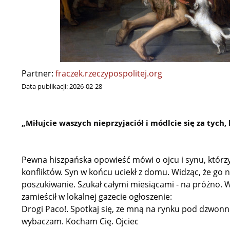
Partner:
fraczek.rzeczypospolitej.org
Data publikacji:
2026-02-28
„Miłujcie waszych nieprzyjaciół i módlcie się za tych,
Pewna hiszpańska opowieść mówi o ojcu i synu, którzy o
konfliktów. Syn w końcu uciekł z domu. Widząc, że go 
poszukiwanie. Szukał całymi miesiącami - na próżno. W
zamieścił w lokalnej gazecie ogłoszenie:
Drogi Paco!. Spotkaj się, ze mną na rynku pod dzwonn
wybaczam. Kocham Cię. Ojciec