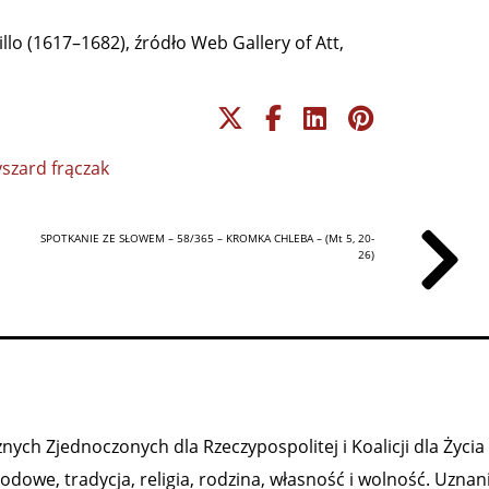
 (1617–1682), źródło Web Gallery of Att,
yszard frączak
SPOTKANIE ZE SŁOWEM – 58/365 – KROMKA CHLEBA – (Mt 5, 20-
26)
ych Zjednoczonych dla Rzeczypospolitej i Koalicji dla Życia 
owe, tradycja, religia, rodzina, własność i wolność. Uznan