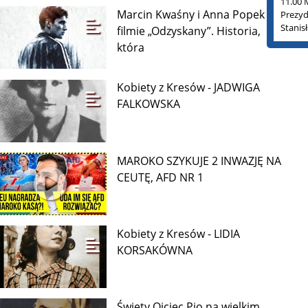
11.00 
Marcin Kwaśny i Anna Popek o
Prezyd
Stanis
filmie „Odzyskany”. Historia,
która
Kobiety z Kresów - JADWIGA
FALKOWSKA
MAROKO SZYKUJE 2 INWAZJĘ NA
CEUTĘ, AFD NR 1
Kobiety z Kresów - LIDIA
KORSAKÓWNA
Święty Ojciec Pio na wielkim