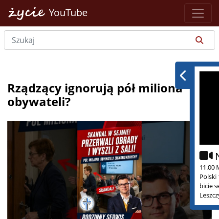
YouTube
Rządzący ignorują pół miliona
obywateli?
11.00 
Polski
bicie 
Leszcz