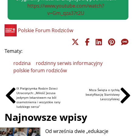
https://www.youtube.com/watch?
v=Gm_qza37t2U
Polskie Forum Rodziców
Tematy:
rodzina
rodzinny serwis informacyjny
polskie forum rodziców
IX Pielgrzymka Rodzin Dzieci
Msza Święta o rychłą
Utraconych: „Miłość Jezusa
beatyfikację Stanisławy
jedynym lekarstwem na ból
Leszczyńskiej
osamotnienia i wszystkie rany
ludzkiego serca”
Najnowsze wpisy
Od września dwie „edukacje