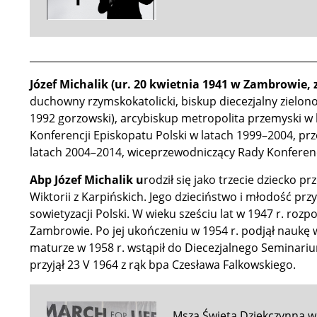
__________________________________________________________
Józef Michalik (ur. 20 kwietnia 1941 w Zambrowie,
duchowny rzymskokatolicki, biskup diecezjalny zielo
1992 gorzowski), arcybiskup metropolita przemyski w
Konferencji Episkopatu Polski w latach 1999–2004, pr
latach 2004–2014, wiceprzewodniczący Rady Konferen
Abp Józef Michalik u
rodził się jako trzecie dziecko 
Wiktorii z Karpińskich. Jego dzieciństwo i młodość prz
sowietyzacji Polski. W wieku sześciu lat w 1947 r. ro
Zambrowie. Po jej ukończeniu w 1954 r. podjął nauk
maturze w 1958 r. wstąpił do Diecezjalnego Seminar
przyjął 23 V 1964 z rąk bpa Czesława Falkowskiego.
Msza Święta Dziękczynna w