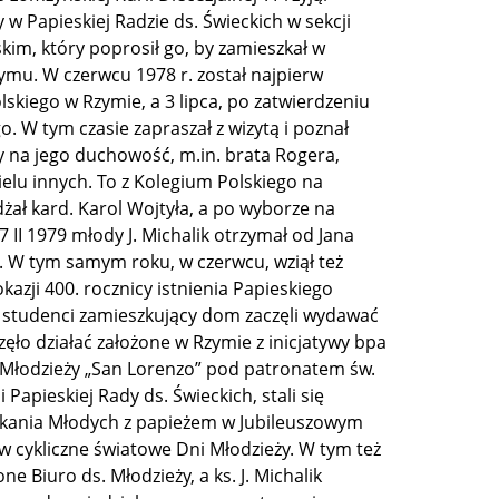
w Papieskiej Radzie ds. Świeckich w sekcji
im, który poprosił go, by zamieszkał w
ymu. W czerwcu 1978 r. został najpierw
skiego w Rzymie, a 3 lipca, po zatwierdzeniu
 W tym czasie zapraszał z wizytą i poznał
ły na jego duchowość, m.in. brata Rogera,
wielu innych. To z Kolegium Polskiego na
dżał kard. Karol Wojtyła, a po wyborze na
 II 1979 młody J. Michalik otrzymał od Jana
i. W tym samym roku, w czerwcu, wziął też
okazji 400. rocznicy istnienia Papieskiego
ka studenci zamieszkujący dom zaczęli wydawać
zęło działać założone w Rzymie z inicjatywy bpa
m Młodzieży „San Lorenzo” pod patronatem św.
 Papieskiej Rady ds. Świeckich, stali się
otkania Młodych z papieżem w Jubileuszowym
 w cykliczne światowe Dni Młodzieży. W tym też
e Biuro ds. Młodzieży, a ks. J. Michalik