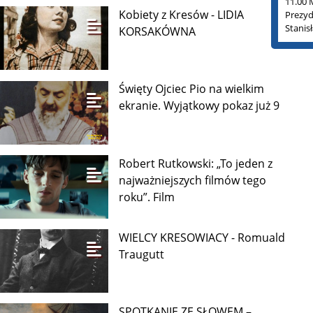
11.00 
Kobiety z Kresów - LIDIA
Prezyd
Stanis
KORSAKÓWNA
Święty Ojciec Pio na wielkim
ekranie. Wyjątkowy pokaz już 9
Robert Rutkowski: „To jeden z
najważniejszych filmów tego
roku”. Film
WIELCY KRESOWIACY - Romuald
Traugutt
SPOTKANIE ZE SŁOWEM –