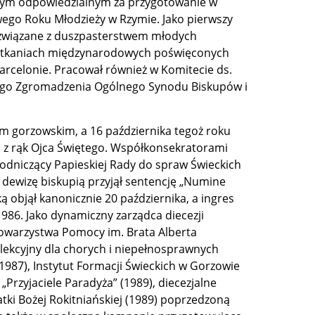
amym odpowiedzialnym za przygotowanie w
go Roku Młodzieży w Rzymie. Jako pierwszy
y związane z duszpasterstwem młodych
 spotkaniach międzynarodowych poświęconych
arcelonie. Pracował również w Komitecie ds.
nego Zgromadzenia Ogólnego Synodu Biskupów i
em gorzowskim, a 16 października tegoż roku
ią z rąk Ojca Świętego. Współkonsekratorami
wodniczący Papieskiej Rady do spraw Świeckich
 dewizę biskupią przyjął sentencję „Numine
 objął kanonicznie 20 października, a ingres
986. Jako dynamiczny zarządca diecezji
Towarzystwa Pomocy im. Brata Alberta
lekcyjny dla chorych i niepełnosprawnych
1987), Instytut Formacji Świeckich w Gorzowie
rzyjaciele Paradyża” (1989), diecezjalne
ki Bożej Rokitniańskiej (1989) poprzedzoną