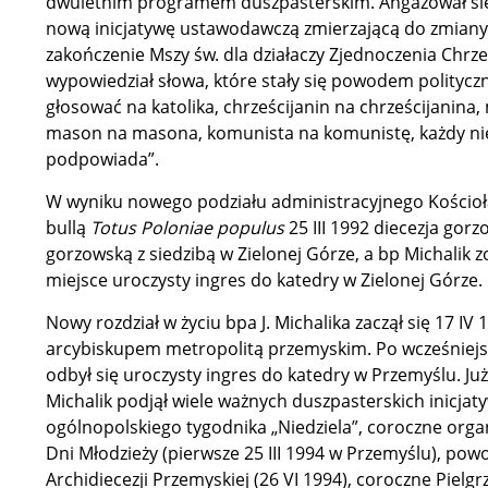
dwuletnim programem duszpasterskim. Angażował się
nową inicjatywę ustawodawczą zmierzającą do zmiany 
zakończenie Mszy św. dla działaczy Zjednoczenia Chr
wypowiedział słowa, które stały się powodem politycz
głosować na katolika, chrześcijanin na chrześcijanin
mason na masona, komunista na komunistę, każdy nie
podpowiada”.
W wyniku nowego podziału administracyjnego Kościoła
bullą
Totus Poloniae populus
25 III 1992 diecezja gor
gorzowską z siedzibą w Zielonej Górze, a bp Michalik 
miejsce uroczysty ingres do katedry w Zielonej Górze.
Nowy rozdział w życiu bpa J. Michalika zaczął się 17 IV 
arcybiskupem metropolitą przemyskim. Po wcześniejszy
odbył się uroczysty ingres do katedry w Przemyślu. Ju
Michalik podjął wiele ważnych duszpasterskich inicjaty
ogólnopolskiego tygodnika „Niedziela”, coroczne org
Dni Młodzieży (pierwsze 25 III 1994 w Przemyślu), pow
Archidiecezji Przemyskiej (26 VI 1994), coroczne Piel