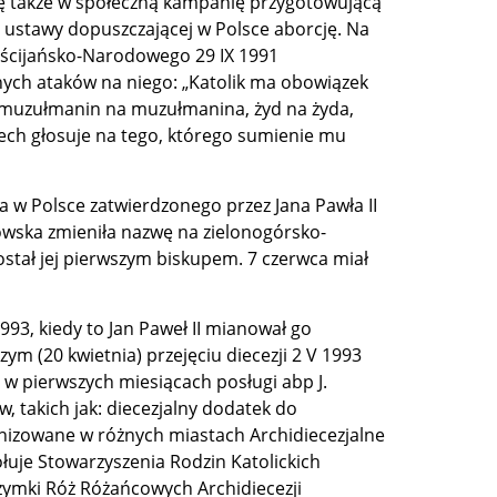
 także w społeczną kampanię przygotowującą
ustawy dopuszczającej w Polsce aborcję. Na
ześcijańsko-Narodowego 29 IX 1991
nych ataków na niego: „Katolik ma obowiązek
a, muzułmanin na muzułmanina, żyd na żyda,
ch głosuje na tego, którego sumienie mu
 w Polsce zatwierdzonego przez Jana Pawła II
zowska zmieniła nazwę na zielonogórsko-
został jej pierwszym biskupem. 7 czerwca miał
1993, kiedy to Jan Paweł II mianował go
m (20 kwietnia) przejęciu diecezji 2 V 1993
ż w pierwszych miesiącach posługi abp J.
w, takich jak: diecezjalny dodatek do
anizowane w różnych miastach Archidiecezjalne
ołuje Stowarzyszenia Rodzin Katolickich
grzymki Róż Różańcowych Archidiecezji