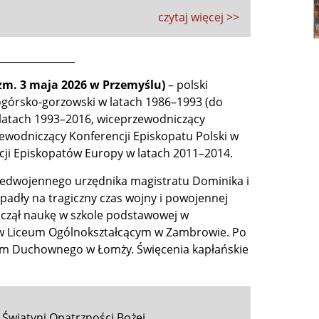
czytaj więcej >>
_______________
 zm. 3 maja 2026 w Przemyślu)
– polski
nogórsko-gorzowski w latach 1986–1993 (do
 latach 1993–2016, wiceprzewodniczący
zewodniczący Konferencji Episkopatu Polski w
cji Episkopatów Europy w latach 2011–2014.
przedwojennego urzędnika magistratu Dominika i
ypadły na tragiczny czas wojny i powojennej
zpoczął naukę w szkole podstawowej w
ę w Liceum Ogólnokształcącym w Zambrowie. Po
ium Duchownego w Łomży. Święcenia kapłańskie
 Świątyni Opatrzności Bożej