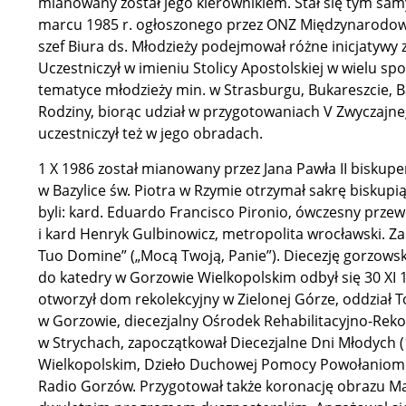
mianowany został jego kierownikiem. Stał się tym s
marcu 1985 r. ogłoszonego przez ONZ Międzynarodowe
szef Biura ds. Młodzieży podejmował różne inicjatyw
Uczestniczył w imieniu Stolicy Apostolskiej w wielu
tematyce młodzieży min. w Strasburgu, Bukareszcie, B
Rodziny, biorąc udział w przygotowaniach V Zwyczaj
uczestniczył też w jego obradach.
1 X 1986 został mianowany przez Jana Pawła II biskup
w Bazylice św. Piotra w Rzymie otrzymał sakrę biskup
byli: kard. Eduardo Francisco Pironio, ówczesny prze
i kard Henryk Gulbinowicz, metropolita wrocławski. Za
Tuo Domine” („Mocą Twoją, Panie”). Diecezję gorzowską
do katedry w Gorzowie Wielkopolskim odbył się 30 XI 1
otworzył dom rekolekcyjny w Zielonej Górze, oddział 
w Gorzowie, diecezjalny Ośrodek Rehabilitacyjno-Reko
w Strychach, zapoczątkował Diecezjalne Dni Młodych (
Wielkopolskim, Dzieło Duchowej Pomocy Powołaniom „P
Radio Gorzów. Przygotował także koronację obrazu Mat