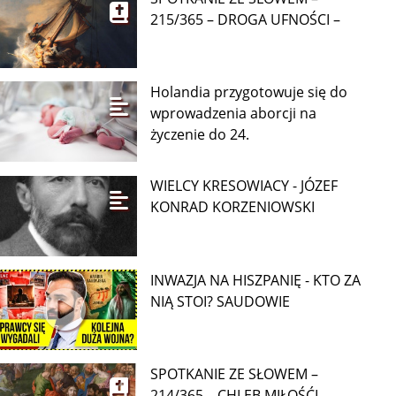
215/365 – DROGA UFNOŚCI –
Holandia przygotowuje się do
wprowadzenia aborcji na
życzenie do 24.
WIELCY KRESOWIACY - JÓZEF
KONRAD KORZENIOWSKI
INWAZJA NA HISZPANIĘ - KTO ZA
NIĄ STOI? SAUDOWIE
SPOTKANIE ZE SŁOWEM –
214/365 – CHLEB MIŁOŚĆI –