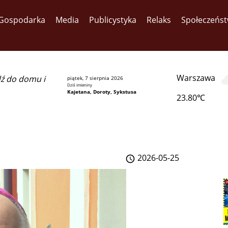
Gospodarka
Media
Publicystyka
Relaks
Społeczeńs
Warszawa
dź do domu i
piątek, 7 sierpnia 2026
Dziś imieniny
Kajetana, Doroty, Sykstusa
23.80℃
2026-05-25