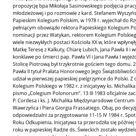
propozycję bpa Mikołaja Sasinowskiego podjęcia pracy 
młodzieżowej i po rozmowie z kard. Stefanem Wyszyńsk
Papieskim Kolegium Polskim, w 1978 r. wyjechał do Rz
pełniącym obowiązki rektora Papieskiego Kolegium Pol
nominacji przez Watykan, rektorem Kolegium Polskiego.
wiele niezwykłych postaci Kościoła XX w, które wpłynę
Matkę Teresę z Kalkuty, Chiarę Lubich, Jana Pawła II i 
konklawe po śmierci pap. Pawła VI i Jana Pawła I wyjeż
Stolicę Piotrową był trzykrotnie gościem tego domu. 27
Pawła II tytuł Prałata Honorowego Jego Świątobliwośc
udział w pierwszej papieskiej pielgrzymce do Polski. Z 
Kolegium Polskiego w 1982 r. z inicjatywy ks. Michali
pismo „Colegium Polonorum”. 13 III 1983 oficjalnie zac
P. Cordesa i ks. J. Michalika Międzynarodowe Centru
Wawrzyńca i Piera Giorgia Frassatiego. Obaj, po decyzji
odpowiedzialni za przygotowanie 11‑15 IV 1984 r. Sp
Roku Odkupienia. Inicjatywa ta przerodziła się później
roku w papieskiej Radzie ds. Świeckich zostało wydzielon