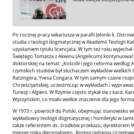
Po rocznej pracy wikariusza w parafii Jelonki k. Ostro
studia z teologii dogmatycznej w Akademii Teologii Kat
uzyskaniem tytułu licencjata. W tym też roku wyjecha
Świętego Tomasza z Akwinu (Angelicum) kontynuować s
doktorskiej na temat: „Kościół i jego reforma według 
rzymskich studiów był słuchaczem wykładów wielkich 
Ratzingera, Yvesa Congara. W tym samym czasie rozpo
Chrześcijańskiej, uczestnicząc w wykładach i wyprawa
Tunezji i Algierii. W Rzymie często stykał się z kard.
Wyszyńskim, co miało wielkie znaczenie dla jego formac
W 1973 r. powrócił do Polski, obejmując stanowisko wi
wykładowcy teologii dogmatycznej i homiletyki w t
także referentem ds. środków przekazu, dyrektorem 
miesięcznika diecezjalnego „Rozporządzenia Urzędowe Ł