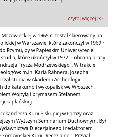
czytaj więcej >>
wi Mazowieckiej w 1965 r. został skierowany na
olickiej w Warszawie, które zakończył w 1969 r
ł do Rzymu, by w Papieskim Uniwersytecie
tudia, które ukończył w 1972 r. obroną pracy
Andrzeja Frycza Modrzewskiego”. W trakcie
teologów: m.in. Karla Rahnera, Josepha
czął studia w Akademii Archeologii
ch do katakumb i wykopalisk we Włoszech,
 Karolem Wojtyłą i prymasem Stefanem
ji kapłańskiej.
cekanclerza Kurii Biskupiej w Łomży oraz
amtejszym Wyższym Seminarium Duchownym. Był
Wydawnictwa Diecezjalnego i redaktorem
omżyńskiej Kurii Diecezjalnej”. Przyjął